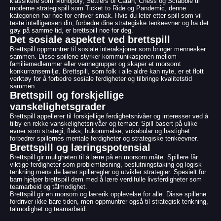
klassikere som Monopoly, Settlers of Catan, Chess og Scrabble til
moderne strategispill som Ticket to Ride og Pandemic, denne
kategorien har noe for enhver smak. Hvis du leter etter spill som vil
teste intelligensen din, forbedre dine strategiske tenkeevner og ha det
gøy på samme tid, er brettspill noe for deg.
Det sosiale aspektet ved brettspill
Brettspill oppmuntrer til sosiale interaksjoner som bringer mennesker
sammen. Disse spillene styrker kommunikasjonen mellom
familiemedlemmer eller vennegrupper og skaper et morsomt
konkurransemiljø. Brettspill, som folk i alle aldre kan nyte, er et flott
verktøy for å forbedre sosiale ferdigheter og tilbringe kvalitetstid
sammen.
Brettspill og forskjellige
vanskelighetsgrader
Brettspill appellerer til forskjellige ferdighetsnivåer og interesser ved å
tilby en rekke vanskelighetsnivåer og temaer. Spill basert på ulike
evner som strategi, flaks, hukommelse, vokabular og hastighet
forbedrer spillernes mentale ferdigheter og strategiske tenkeevner.
Brettspill og læringspotensial
Brettspill gir muligheten til å lære på en morsom måte. Spillere får
viktige ferdigheter som problemløsning, beslutningstaking og logisk
tenkning mens de lærer spilleregler og utvikler strategier. Spesielt for
barn hjelper brettspill dem med å lære verdifulle livsferdigheter som
teamarbeid og tålmodighet.
Brettspill gir en morsom og lærerik opplevelse for alle. Disse spillene
fordriver ikke bare tiden, men oppmuntrer også til strategisk tenkning,
tålmodighet og teamarbeid.