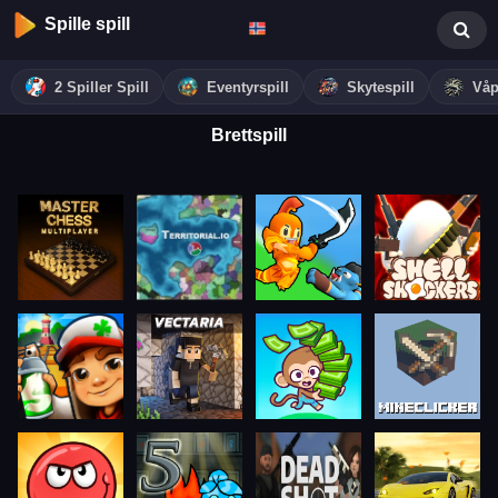
Spille spill
2 Spiller Spill
Eventyrspill
Skytespill
Våp
Brettspill