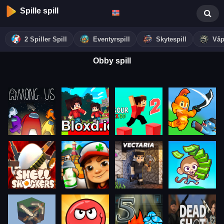
Spille spill
2 Spiller Spill
Eventyrspill
Skytespill
Våp
Obby spill