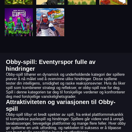
Obby-spill: Eventyrspor fulle av
hindringer
Obby-spill tilhører en dynamisk og underholdende kategori der spillere
prøver å nå målet ved å overvinne ulike hindringer. Disse spillene
tester din intelligens, smidighet og raske reaksjonsevner. Hvis du liker
spill som kombinerer strategi og reflekser, er obby-spill noe for deg.
Spill i denne kategorien tar deg til forskjellige verdener og konfronterer
deg med forskjellige vanskelighetsgrader.
Attraktiviteten og variasjonen til Obby-
spill
Obby-spill tilbyr et bredt spekter av spill, fra enkel plattformmekanikk
til komplekse puslespill og hindringer. Spillere går videre ved å unngå
lavabassenger, bevegelige plattformer og mange flere feller. Hver obby
gir spillerne en unik utfordring, og nøkkelen til suksess er å tilpasse