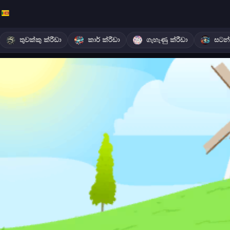
තුවක්කු ක්රීඩා
කාර් ක්රීඩා
ගැහැණු ක්රීඩා
සටන් 