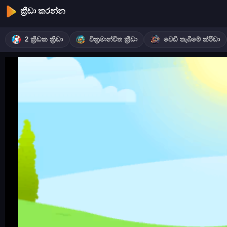
ක්‍රීඩා කරන්න
2 ක්‍රීඩක ක්‍රීඩා
වික්‍රමාන්විත ක්‍රීඩා
වෙඩි තැබීමේ ක්රීඩා