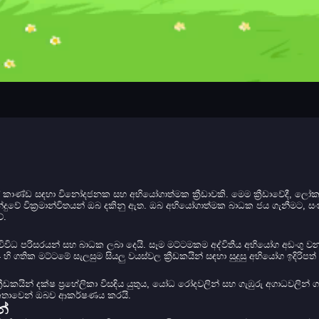
ුම වයස් කාණ්ඩ සඳහා විනෝදජනක සහ අභියෝගාත්මක ක්‍රීඩාවකි. මෙම ක්‍රීඩාවේදී,
පන්දුවේ වික්‍රමාන්විතයන් ඔබ දකිනු ඇත. ඔබ අභියෝගාත්මක බාධක ජය ගැනීමට, සංක
ේ.
ිරුණු විවිධ පරිසරයන් සහ බාධක ලබා දෙයි. සෑම මට්ටමකම අද්විතීය අභියෝග අඩංගු
හි ගතික මට්ටමේ සැලසුම සියලු වයස්වල ක්‍රීඩකයින් සඳහා සුදුසු අභියෝග ඉදිරිපත්
රීඩකයින් දක්ෂ ප්‍රහේලිකා විසඳිය යුතුය, යෝධ රෝදවලින් සහ ගැඹුරු අගාධවලින් ගැල
 කතාවෙන් ඔබව ආකර්ෂණය කරයි.
න්