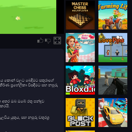
 ලෝකය කොන් වලට බෙදීමට සතුරාගේ
ීර්ණ ප්‍රහේලිකා විසඳීමට සහ නපුරු
 වන අතර ඔබ ඔබේ රතු පන්දුව
 කරයි.
විය යුතුය, සහ නපුරු චතුරශ්‍ර