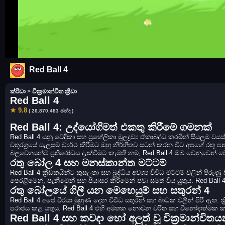
Red Ball 4
ක්රීඩා
>
වික්‍රමාන්විත ක්‍රීඩා
Red Ball 4
★ 9.8
( 26.870.483 ඡන්ද )
Red Ball 4: උද්යෝගිමත් එකතු කිරීමේ ගමනක්
Red Ball 4 යනු වේදිකා සහ ප්‍රහේලිකා මූලද්‍රව්‍ය ඒකාබද්ධ කරමින් සියල
චතුරශ්‍රයේ සැලසුම් ව්‍යර්ථ කිරීමට ඔහු නිර්භීතව සටන් කරන විට අපගේ රතු 
බලවේගයන්ට ප්‍රතිරෝධය දැක්වීමට කැමති නම්, Red Ball 4 ඔබ වෙනුවෙන් ව
රතු බෝල 4 සහ මනස්කාන්ත මට්ටම්
Red Ball 4 ක්‍රීඩකයින්ට කුසලතා සහ බුද්ධිය අවශ්‍ය විවිධ මට්ටම් වලින් ප
පෙරළීමෙන්, පැනීමෙන් සහ පියාසර කිරීමෙන් පවා සමත් විය යුතුය. Red Ball 4 
රතු බෝලයේ ගිලී යන මෙහෙයුම් සහ සතුරන් 4
Red Ball 4 අපේ වීරයා මුහුණ දෙන විවිධ සතුරන් සහ බාධක වලින් පිරී ඇත. ක්‍
පරාජය කළ යුතුය. Red Ball 4 එහි අමතක නොවන චරිත සහ විනෝදාත්මක
Red Ball 4 සහ කවදා හෝ අලුත් වූ වික්‍රමාන්විතය