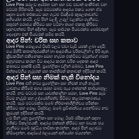
Love Pins සරලව ආරම්භ වන සහ වඩ වඩාත් සංකීර්ණ වන
මට්ටම් පිරිනමයි. සෑම මට්ටමක්ම ආදරය එකට ගෙන ඒම
සඳහා ඔබේ තර්කයට සහ ගැටළු විසඳීමේ කුසලතාවන්ට
අභියෝග කරයි. ලව් පින් වලදී, උගුල් වළක්වා ගැනීමට,
සතුරන් පරාජය කිරීමට සහ වටිනා ත්‍යාග එකතු කිරීමට
ඥානවන්තව පින් අදින්න. සෑම සාර්ථක පියවරක්ම පෙම්වතුන්
දෙදෙනා එක් පියවරක් සමීප කරයි.
ආදර පින්: චරිත සහ කතාව
Love Pins මොළයේ ටීසර් වලට වඩා වැඩි යමක් ලබා දෙයි;
එය මිහිරි කතාන්දරයකින් හා ආදරණීය චරිතවලින් ද පිරී ඇත.
ක්‍රීඩකයින් එකිනෙකා සමඟ නැවත එක්වීමට ඔවුන්ගේ ගමන
අනුගමනය කරන විට ආදරය කරන චරිත දෙකක ආදර
කතාවට සාක්ෂි දරයි. ප්‍රහේලිකා වලින් ඔබ්බට, Love Pins
චිත්තවේගීය ගැඹුරක් සහ තෘප්තිමත් කතාවක් ඉදිරිපත් කරයි.
ආදර පින් සහ නිමක් නැති විනෝදය
Love Pins එහි නව්‍ය ප්‍රහේලිකා සහ නිමක් නැති නැවත
ධාවනය කිරීමේ අගය සමඟ ඔබව පැය ගණනක් කාර්යබහුල
කරයි. නව මට්ටම් සහ යාවත්කාලීන සමඟ, Love Pins සෑම
විටම නැවුම් සහ උද්යෝගිමත්ව සිටීමට කළමනාකරණය
කරයි. සෑම මට්ටමක්ම ඔබේ නිර්මාණශීලිත්වය පරීක්ෂා
කිරීමට සහ මොළ ටීසර්වල ඔබේ ප්‍රවීණත්වය පෙන්වීමට නව
ක්‍රමයක් ඉදිරිපත් කරයි.
ලව් පින් යනු ප්‍රහේලිකා සහ මොළ ටීසර් රසිකයන් සඳහා
විශිෂ්ට විකල්පයකි. ආදරය එක්සත් කිරීමට සහ බාධක ජය
ගැනීමට ඔබේ බුද්ධිය භාවිතා කරන්න. ආදර පින් ලොවට
කිමිදෙන්න, ආදරයේ බලයෙන් අභියෝග ජයගන්න.