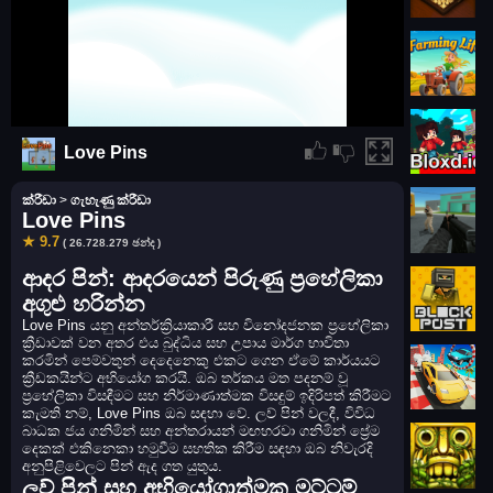
Love Pins
ක්රීඩා
>
ගැහැණු ක්රීඩා
Love Pins
★ 9.7
( 26.728.279 ඡන්ද )
ආදර පින්: ආදරයෙන් පිරුණු ප්‍රහේලිකා
අගුළු හරින්න
Love Pins යනු අන්තර්ක්‍රියාකාරී සහ විනෝදජනක ප්‍රහේලිකා
ක්‍රීඩාවක් වන අතර එය බුද්ධිය සහ උපාය මාර්ග භාවිතා
කරමින් පෙම්වතුන් දෙදෙනෙකු එකට ගෙන ඒමේ කාර්යයට
ක්‍රීඩකයින්ට අභියෝග කරයි. ඔබ තර්කය මත පදනම් වූ
ප්‍රහේලිකා විසඳීමට සහ නිර්මාණාත්මක විසඳුම් ඉදිරිපත් කිරීමට
කැමති නම්, Love Pins ඔබ සඳහා වේ. ලව් පින් වලදී, විවිධ
බාධක ජය ගනිමින් සහ අන්තරායන් මඟහරවා ගනිමින් ප්‍රේම
දෙකක් එකිනෙකා හමුවීම සහතික කිරීම සඳහා ඔබ නිවැරදි
අනුපිළිවෙලට පින් ඇද ගත යුතුය.
ලව් පින් සහ අභියෝගාත්මක මට්ටම්