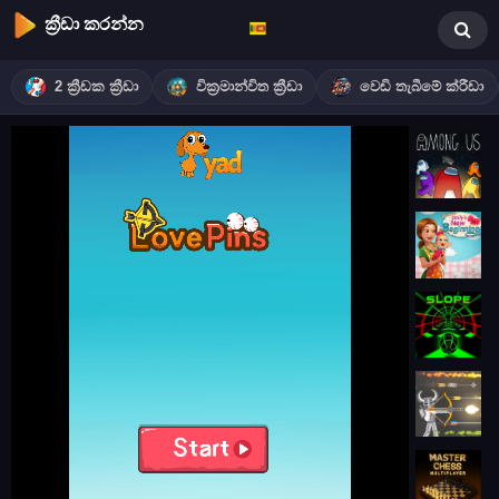
ක්‍රීඩා කරන්න
2 ක්‍රීඩක ක්‍රීඩා
වික්‍රමාන්විත ක්‍රීඩා
වෙඩි තැබීමේ ක්රීඩා