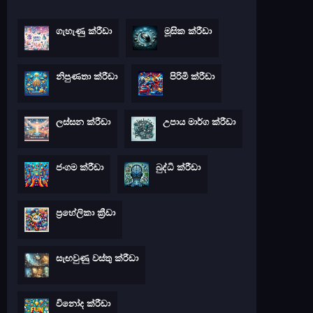
ගැහැණු ක්රීඩා
මූසික ක්රීඩා
නිපුණතා ක්රීඩා
පිරිමි ක්රීඩා
ලස්සන ක්රීඩා
උපාය මාර්ග ක්රීඩා
ජංගම ක්රීඩා
බුද්ධි ක්රීඩා
ප්‍රහේලිකා ක්‍රීඩා
සැඟවුණු වස්තු ක්රීඩා
විනෝද ක්රීඩා