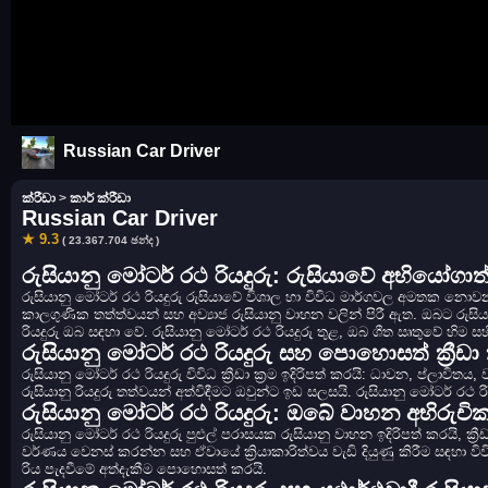
Russian Car Driver
ක්රීඩා
>
කාර් ක්රීඩා
Russian Car Driver
★ 9.3
( 23.367.704 ඡන්ද )
රුසියානු මෝටර් රථ රියදුරු: රුසියාවේ අභියෝගාත
රුසියානු මෝටර් රථ රියදුරු රුසියාවේ විශාල හා විවිධ මාර්ගවල අමතක නොවන ර
කාලගුණික තත්ත්වයන් සහ අව්‍යාජ රුසියානු වාහන වලින් පිරී ඇත. ඔබට රුසිය
රියදුරු ඔබ සඳහා වේ. රුසියානු මෝටර් රථ රියදුරු තුළ, ඔබ ශීත ඍතුවේ හිම
රුසියානු මෝටර් රථ රියදුරු සහ පොහොසත් ක්‍රීඩා ක
රුසියානු මෝටර් රථ රියදුරු විවිධ ක්‍රීඩා ක්‍රම ඉදිරිපත් කරයි: ධාවන, ප්ලාව
රුසියානු රියදුරු තත්වයන් අත්විඳීමට ඔවුන්ට ඉඩ සලසයි. රුසියානු මෝටර් 
රුසියානු මෝටර් රථ රියදුරු: ඔබේ වාහන අභිර
රුසියානු මෝටර් රථ රියදුරු පුළුල් පරාසයක රුසියානු වාහන ඉදිරිපත් කරයි, 
වර්ණය වෙනස් කරන්න සහ ඒවායේ ක්‍රියාකාරිත්වය වැඩි දියුණු කිරීම සඳහා ව
රිය පැදවීමේ අත්දැකීම පොහොසත් කරයි.