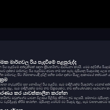
්මක මාර්ගවල රිය පැදවීමේ පළපුරුද්ද
ිය පැදවීමේ අත්දැකීමක් සඳහා ක්‍රීඩකයින්ට ආරාධනා කරයි. මෙම අද්විතීය රියදුරු
ාවේ දුෂ්කර මාර්ගවල රිය පැදවීමට අවශ්‍ය නම් සහ සැබෑ රුසියානු රියදුරෙකු ලෙ
 සහිත මාර්ගවල සිට ගිම්හානයේදී දූවිලි සහිත මාර්ග දක්වා සියලු ආකාරයේ තත්ව
්‍රම
ිතය, වාහන නැවැත්වීම සහ නොමිලේ රිය පැදවීම. සෑම මාදිලියක්ම රියදුරන්ට වෙනස් අත්
රථ රියදුරු තුළ, සෑම මාදිලියක්ම ඔබට නව වික්‍රමයකට, නව අභියෝගයකට ආරාධනා ක
ුචිකරණය කර යාවත්කාලීන කරන්න
ක්‍රීඩකයින්ට ඔවුන්ගේම ධාවන විලාසය පිළිබිඹු කිරීමට ඉඩ සලසයි. සම්භාව්‍ය රුස
ිවිධ වැඩිදියුණු කිරීම් කරන්න. රුසියානු මෝටර් රථ රියදුරු තුළ, සෑම වාහනය