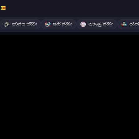
තුවක්කු ක්රීඩා
කාර් ක්රීඩා
ගැහැණු ක්රීඩා
සටන් 