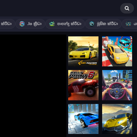
ක්රීඩා
.io ක්‍රීඩා
පාපන්දු ක්රීඩා
මූසික ක්රීඩා
ය