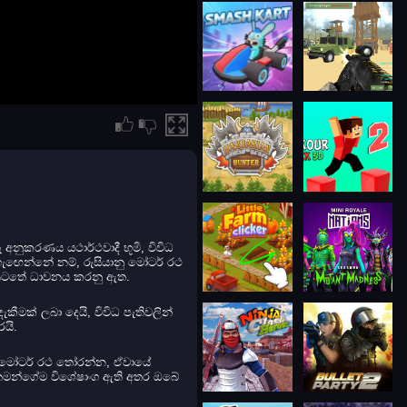
 අනුකරණය යථාර්ථවාදී භූමි, විවිධ
ස හැඟෙන්නේ නම්, රුසියානු මෝටර් රථ
යන් යටතේ ධාවනය කරනු ඇත.
දැකීමක් ලබා දෙයි, විවිධ පැතිවලින්
රයි.
ියානු මෝටර් රථ තෝරන්න, ඒවායේ
කටම තමන්ගේම විශේෂාංග ඇති අතර ඔබේ