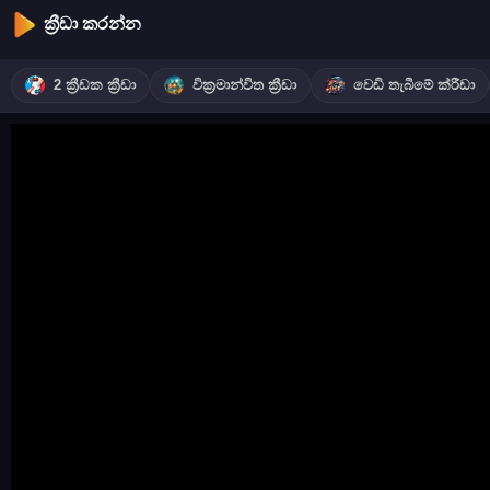
ක්‍රීඩා කරන්න
2 ක්‍රීඩක ක්‍රීඩා
වික්‍රමාන්විත ක්‍රීඩා
වෙඩි තැබීමේ ක්රීඩා