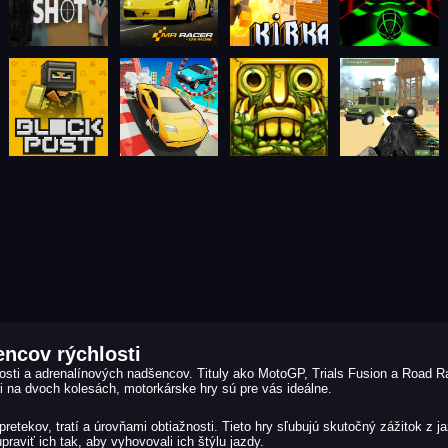
encov rýchlosti
osti a adrenalínových nadšencov. Tituly ako MotoGP, Trials Fusion a Road Ra
mi na dvoch kolesách, motorkárske hry sú pre vás ideálne.
etekov, tratí a úrovňami obtiažnosti. Tieto hry sľubujú skutočný zážitok z j
aviť ich tak, aby vyhovovali ich štýlu jazdy.