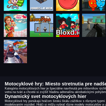
Motocyklové hry: Miesto stretnutia pre nadš
Kategória motocyklových hier je špeciálne navrhnutá pre milovníkov rýchl
vetra na tvári a chcete si zvýšiť hladinu adrenalínu akrobatickými pohyb
Dynamický svet motocyklových hier
Motocyklové hry ponúkajú hráčom širokú škálu zážitkov s rôznymi typmi pr
modelovaním vozidiel. Hráči si môžu vybrať rôzne modely motocyklov a upr