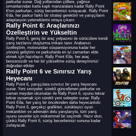
parkurlar sunar. Dağ yollarından çöllere, yağmur
ormanlarından karla kaplı manzaralara kadar Rally Point
6'nın parkurları, sürüş becerilerinizi sınayacak. Rally Point
6'da, her parkur farklı bir strateji gerektirir ve yarışçıların
adaptasyon yeteneklerini ortaya çıkarır.
Rally Point 6: Araçlarınızı
Özelleştirin ve Yükseltin
Rally Point 6, geniş bir araç yelpazesi ile sürücülere kendi
yarış tarzlarını oluşturma imkanı tanır. Arabanızı
özelleştirin, motorundan süspansiyonuna kadar her
yönünü geliştirin ve parkurlarda en iyi zamanları elde
etmek için hazırlayın. Rally Point 6'da, her araç
benzersizdir ve her bir yükseltme sürüş deneyiminizi
doğrudan etkiler.
Rally Point 6 ve Sınırsız Yarış
Heyecanı
Rally Point 6, yarışçılara sınırsız bir yarış heyecanı
sunar. Yeni seviyeler, sürekli güncellenen parkurlar ve
zaman meydan okumaları ile Rally Point 6, oyunu tekrar
tekrar oynamak için sürekli yeni sebepler sunar. Rally
Point 6'da, her yarış bir öncekinden daha heyecanlıdır.
Rally Point 6, gerçekçi grafikleri, sürükleyici oyun
mekanikleri ve adrenalin dolu yarışlarıyla, tüm yarış
oyunu severler için mükemmel bir seçimdir. Hazır olun,
çünkü Rally Point 6, sürüş becerilerinizi sonuna kadar
zorlayacak.