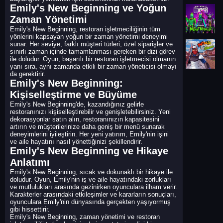
Emily's New Beginning ve Yoğun
Zaman Yönetimi
Emily's New Beginning, restoran işletmeciliğinin tüm
yönlerini kapsayan yoğun bir zaman yönetimi deneyimi
sunar. Her seviye, farklı müşteri türleri, özel siparişler ve
sınırlı zaman içinde tamamlanması gereken bir dizi görev
ile doludur. Oyun, başarılı bir restoran işletmecisi olmanın
yanı sıra, aynı zamanda etkili bir zaman yöneticisi olmayı
da gerektirir.
Emily's New Beginning:
Kişiselleştirme ve Büyüme
Emily's New Beginning'de, kazandığınız gelirle
restoranınızı kişiselleştirebilir ve genişletebilirsiniz. Yeni
dekorasyonlar satın alın, restoranınızın kapasitesini
artırın ve müşterilerinize daha geniş bir menü sunarak
deneyimlerini iyileştirin. Her yeni yatırım, Emily'nin işini
ve aile hayatını nasıl yönettiğinizi şekillendirir.
Emily's New Beginning ve Hikaye
Anlatımı
Emily's New Beginning, sıcak ve dokunaklı bir hikaye ile
doludur. Oyun, Emily'nin iş ve aile hayatındaki zorlukları
ve mutlulukları arasında gezinirken oyunculara ilham verir.
Karakterler arasındaki etkileşimler ve kararların sonuçları,
oyunculara Emily'nin dünyasında gerçekten yaşıyormuş
gibi hissettirir.
Emily's New Beginning, zaman yönetimi ve restoran