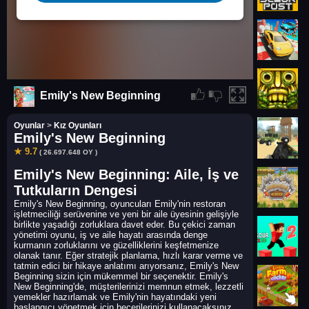
Emily's New Beginning
Oyunlar
>
Kız Oyunları
Emily's New Beginning
★ 9.7
( 26.697.648 OY )
Emily's New Beginning: Aile, İş ve
Tutkuların Dengesi
Emily's New Beginning, oyuncuları Emily'nin restoran
işletmeciliği serüvenine ve yeni bir aile üyesinin gelişiyle
birlikte yaşadığı zorluklara davet eder. Bu çekici zaman
yönetimi oyunu, iş ve aile hayatı arasında denge
kurmanın zorluklarını ve güzelliklerini keşfetmenize
olanak tanır. Eğer stratejik planlama, hızlı karar verme ve
tatmin edici bir hikaye anlatımı arıyorsanız, Emily's New
Beginning sizin için mükemmel bir seçenektir. Emily's
New Beginning'de, müşterilerinizi memnun etmek, lezzetli
yemekler hazırlamak ve Emily'nin hayatındaki yeni
başlangıcı yönetmek için becerilerinizi kullanacaksınız.