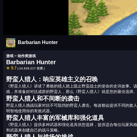
Barbarian Hunter
游戏
>
动作类游戏
Barbarian Hunter
★ 9.7
( 24.838.217 投票 )
野蛮人猎人：响应英雄主义的召唤
《野蛮人猎人》讲述了勇敢的猎人踏上阻止野蛮战士的使命的史诗故事。
戏，并准备好对抗成群的野蛮人，那么《野蛮人猎人》就是您的最佳选择
野蛮人猎人和不间断的袭击
野蛮人猎人挑战玩家对抗不可阻挡的野蛮人袭击。每波都会提供不同的敌
明智地使用你的有效武器。
野蛮人猎人丰富的军械库和强化道具
《野蛮人猎人》提供多种武器和强化道具供您选择，提供适合每位玩家风
和武器来创建自己的战斗策略。