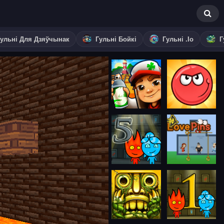
Гульні Для Дзяўчынак
Гульні Бойкі
Гульні .io
Г