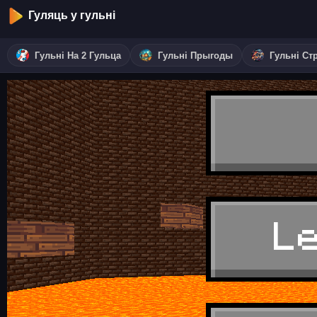
Гуляць у гульні
Гульні На 2 Гульца
Гульні Прыгоды
Гульні Ст