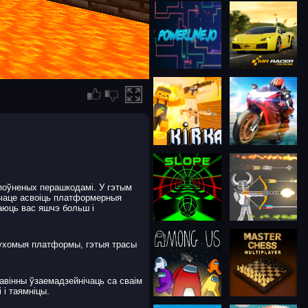
апоўненых перашкодамі. У гэтым
очаце асвоіць платформерныя
каюць вас яшчэ больш і
 рухомыя платформы, гэтыя трасы
павінны ўзаемадзейнічаць са сваім
 і таямніцы.