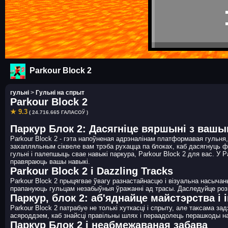
Parkour Block 2
гульні
>
Гульні на спрыт
Parkour Block 2
★ 9.3
( 24.716.665 ГАЛАСОЎ )
Паркур Блок 2: Дасягніце вяршыні з ваш
Parkour Block 2 - гэта напоўненая адрэналінам платформавая гульня
захапляльным сіквеле вам трэба рухацца па блоках, каб дасягнуць ф
гульні і палепшыць свае навыкі паркура, Parkour Block 2 для вас. У 
правяраюць вашы навыкі.
Parkour Block 2 і Dazzling Tracks
Parkour Block 2 прыцягвае ўвагу разнастайнасцю і візуальна насыча
прапануюць гульцам незабыўныя ўражанні ад трасы. Даследуйце розны
Паркур, блок 2: аб'яднайце майстэрства і 
Parkour Block 2 патрабуе не толькі хуткасці і спрыту, але таксама з
асяроддзем, каб знайсці правільны шлях і пераадолець перашкоды на 
Паркур Блок 2 і неабмежаваная забава