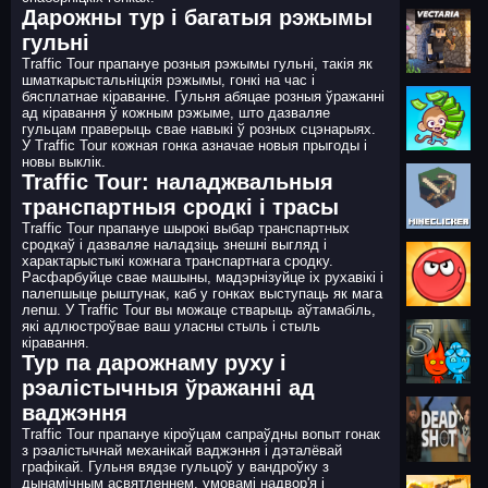
Дарожны тур і багатыя рэжымы
гульні
Traffic Tour прапануе розныя рэжымы гульні, такія як
шматкарыстальніцкія рэжымы, гонкі на час і
бясплатнае кіраванне. Гульня абяцае розныя ўражанні
ад кіравання ў кожным рэжыме, што дазваляе
гульцам праверыць свае навыкі ў розных сцэнарыях.
У Traffic Tour кожная гонка азначае новыя прыгоды і
новы выклік.
Traffic Tour: наладжвальныя
транспартныя сродкі і трасы
Traffic Tour прапануе шырокі выбар транспартных
сродкаў і дазваляе наладзіць знешні выгляд і
характарыстыкі кожнага транспартнага сродку.
Расфарбуйце свае машыны, мадэрнізуйце іх рухавікі і
палепшыце рыштунак, каб у гонках выступаць як мага
лепш. У Traffic Tour вы можаце стварыць аўтамабіль,
які адлюстроўвае ваш уласны стыль і стыль
кіравання.
Тур па дарожнаму руху і
рэалістычныя ўражанні ад
ваджэння
Traffic Tour прапануе кіроўцам сапраўдны вопыт гонак
з рэалістычнай механікай ваджэння і дэталёвай
графікай. Гульня вядзе гульцоў у вандроўку з
дынамічным асвятленнем, умовамі надвор'я і