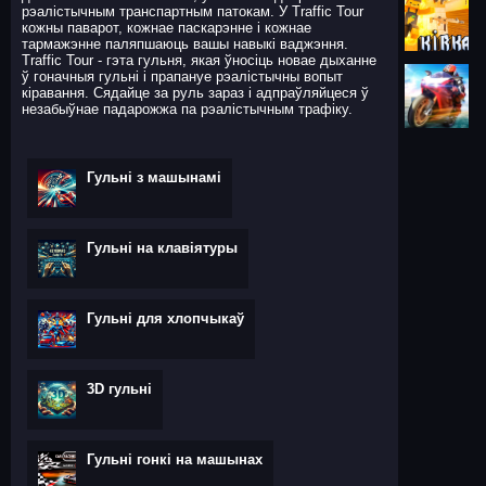
рэалістычным транспартным патокам. У Traffic Tour
кожны паварот, кожнае паскарэнне і кожнае
тармажэнне паляпшаюць вашы навыкі ваджэння.
Traffic Tour - гэта гульня, якая ўносіць новае дыханне
ў гоначныя гульні і прапануе рэалістычны вопыт
кіравання. Сядайце за руль зараз і адпраўляйцеся ў
незабыўнае падарожжа па рэалістычным трафіку.
Гульні з машынамі
Гульні на клавіятуры
Гульні для хлопчыкаў
3D гульні
Гульні гонкі на машынах