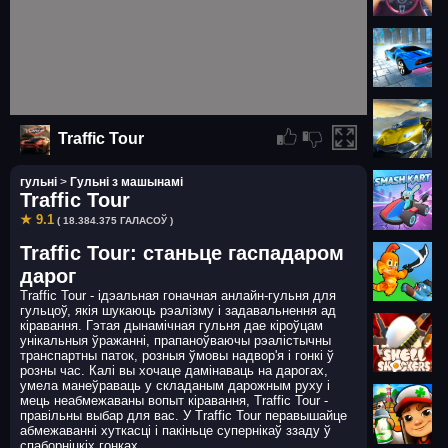
Traffic Tour
гульні
>
Гульні з машынамі
Traffic Tour
★ 9.1
( 18.384.375 ГАЛАСОЎ )
Traffic Tour: станьце гаспадаром
дарог
Traffic Tour - ідэальная гоначная анлайн-гульня для
гульцоў, якія шукаюць рэалізму і задавальнення ад
кіравання. Гэтая дынамічная гульня дае кіроўцам
унікальныя ўражанні, прапаноўваючы рэалістычны
транспартны паток, розныя ўмовы надвор'я і гонкі ў
розны час. Калі вы хочаце дамінаваць на дарогах,
умела манеўраваць у складаным дарожным руху і
мець неабмежаваны вопыт кіравання, Traffic Tour -
правільны выбар для вас. У Traffic Tour перавышайце
абмежаванні хуткасці і пакіньце супернікаў ззаду ў
спаборніцкіх гонках.