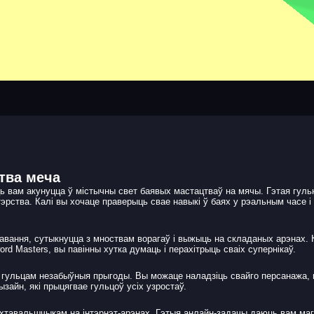
тва меча
ь вам акунуцца ў містычны свет баявых мастацтваў на мячы. Гэтая гуль
тэрства. Калі вы хочаце праверыць свае навыкі ў баях у рэальным часе і
авання, сутыкнуцца з мноствам ворагаў і выжыць на складаных арэнах. 
rd Masters, вы павінны хутка думаць і перахітрыць сваіх супернікаў.
е гульцам незабыўныя прыгоды. Вы можаце наладзіць свайго персанажа, 
зайн, які прыцягвае гульцоў усіх узростаў.
ехтавальшчыкам на інтэрнэт-арэнах. Гэтыя анлайн-задачы даюць вам ма