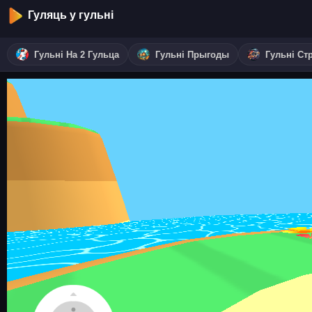
Гуляць у гульні
Гульні На 2 Гульца
Гульні Прыгоды
Гульні Ст