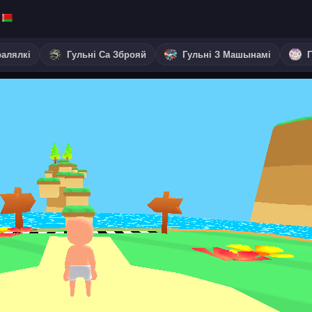
ралялкі
Гульні Са Зброяй
Гульні З Машынамі