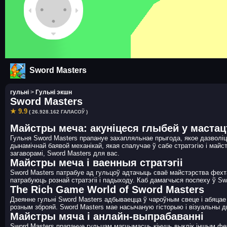
Sword Masters
гульні
>
Гульні экшн
Sword Masters
★ 9.9
( 26.928.162 ГАЛАСОЎ )
Майстры меча: акуніцеся глыбей у мастац
Гульня Sword Masters прапануе захапляльнае прыгода, якое дазволіц
дынамічнай баявой механікай, якая спалучае ў сабе стратэгію і майс
загаворамі, Sword Masters для вас.
Майстры меча і ваенныя стратэгіі
Sword Masters патрабуе ад гульцоў адтачыць сваё майстэрства фехт
патрабуюць рознай стратэгіі і падыходу. Каб дамагчыся поспеху ў Swo
The Rich Game World of Sword Masters
Дзеянне гульні Sword Masters адбываецца ў чароўным свеце і абяца
розным зброяй. Sword Masters мае насычаную гісторыю і візуальны ды
Майстры мяча і анлайн-выпрабаванні
Sword Masters прапануе гульцам магчымасць кінуць выклік іншым ф