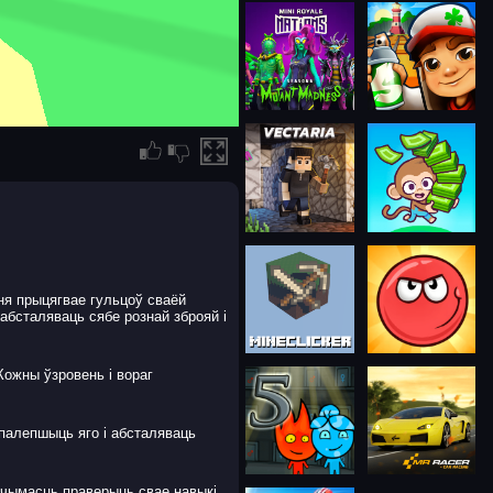
ня прыцягвае гульцоў сваёй
 абсталяваць сябе рознай зброяй і
Кожны ўзровень і вораг
палепшыць яго і абсталяваць
гчымасць праверыць свае навыкі