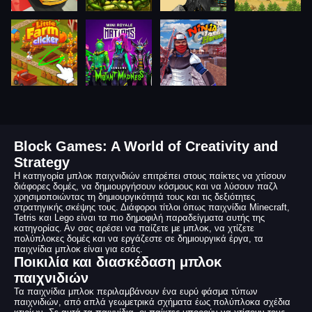
Block Games: A World of Creativity and
Strategy
Η κατηγορία μπλοκ παιχνιδιών επιτρέπει στους παίκτες να χτίσουν
διάφορες δομές, να δημιουργήσουν κόσμους και να λύσουν παζλ
χρησιμοποιώντας τη δημιουργικότητά τους και τις δεξιότητες
στρατηγικής σκέψης τους. Διάφοροι τίτλοι όπως παιχνίδια Minecraft,
Tetris και Lego είναι τα πιο δημοφιλή παραδείγματα αυτής της
κατηγορίας. Αν σας αρέσει να παίζετε με μπλοκ, να χτίζετε
πολύπλοκες δομές και να εργάζεστε σε δημιουργικά έργα, τα
παιχνίδια μπλοκ είναι για εσάς.
Ποικιλία και διασκέδαση μπλοκ
παιχνιδιών
Τα παιχνίδια μπλοκ περιλαμβάνουν ένα ευρύ φάσμα τύπων
παιχνιδιών, από απλά γεωμετρικά σχήματα έως πολύπλοκα σχέδια