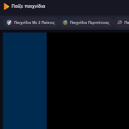
Παίξε παιχνίδια
Παιχνίδια Με 2 Παίκτες
Παιχνίδια Περιπέτειας
Πα