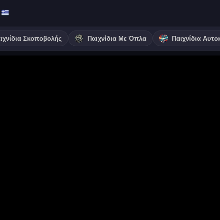
ιχνίδια Σκοποβολής
Παιχνίδια Με Όπλα
Παιχνίδια Αυτο