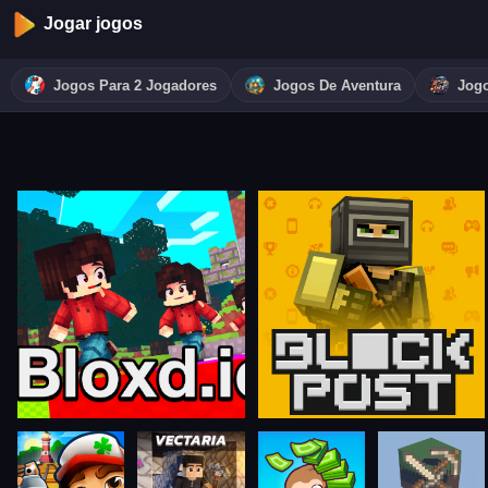
Jogar jogos
Jogos Para 2 Jogadores
Jogos De Aventura
Jogo