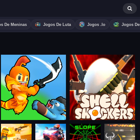
os De Meninas
Jogos De Luta
Jogos .io
Jogos De