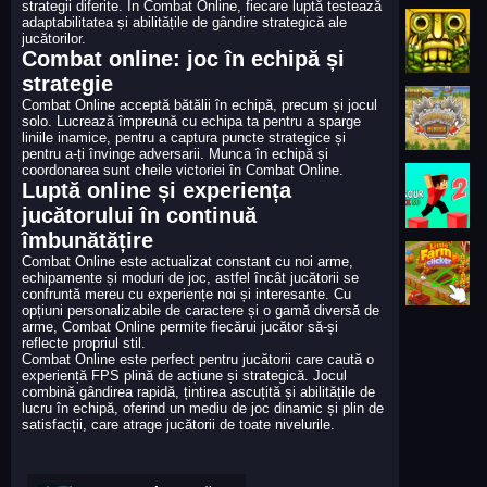
strategii diferite. În Combat Online, fiecare luptă testează
adaptabilitatea și abilitățile de gândire strategică ale
jucătorilor.
Combat online: joc în echipă și
strategie
Combat Online acceptă bătălii în echipă, precum și jocul
solo. Lucrează împreună cu echipa ta pentru a sparge
liniile inamice, pentru a captura puncte strategice și
pentru a-ți învinge adversarii. Munca în echipă și
coordonarea sunt cheile victoriei în Combat Online.
Luptă online și experiența
jucătorului în continuă
îmbunătățire
Combat Online este actualizat constant cu noi arme,
echipamente și moduri de joc, astfel încât jucătorii se
confruntă mereu cu experiențe noi și interesante. Cu
opțiuni personalizabile de caractere și o gamă diversă de
arme, Combat Online permite fiecărui jucător să-și
reflecte propriul stil.
Combat Online este perfect pentru jucătorii care caută o
experiență FPS plină de acțiune și strategică. Jocul
combină gândirea rapidă, țintirea ascuțită și abilitățile de
lucru în echipă, oferind un mediu de joc dinamic și plin de
satisfacții, care atrage jucătorii de toate nivelurile.