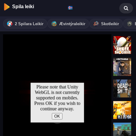
Spila leiki
2 Spilara Leikir
Ævintýraleikir
Skotleikir