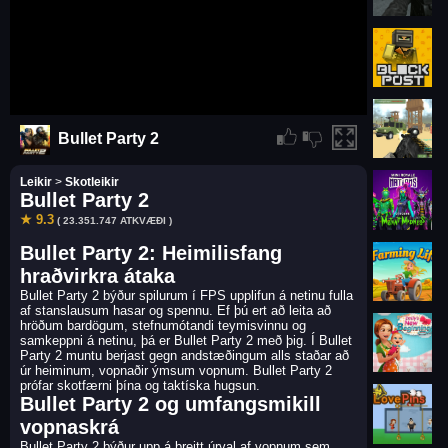
Bullet Party 2
Leikir
>
Skotleikir
Bullet Party 2
★ 9.3
( 23.351.747 ATKVÆÐI )
Bullet Party 2: Heimilisfang
hraðvirkra átaka
Bullet Party 2 býður spilurum í FPS upplifun á netinu fulla
af stanslausum hasar og spennu. Ef þú ert að leita að
hröðum bardögum, stefnumótandi teymisvinnu og
samkeppni á netinu, þá er Bullet Party 2 með þig. Í Bullet
Party 2 muntu berjast gegn andstæðingum alls staðar að
úr heiminum, vopnaðir ýmsum vopnum. Bullet Party 2
prófar skotfærni þína og taktíska hugsun.
Bullet Party 2 og umfangsmikill
vopnaskrá
Bullet Party 2 býður upp á breitt úrval af vopnum sem