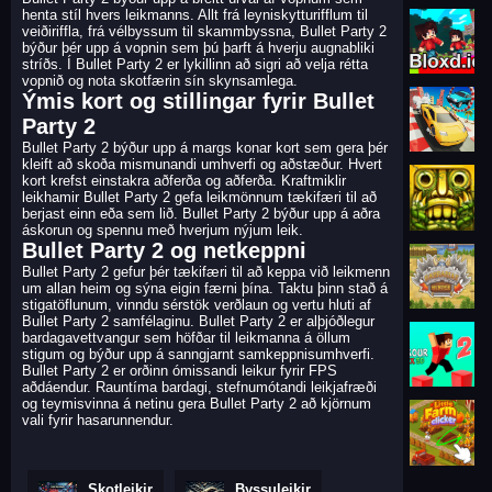
henta stíl hvers leikmanns. Allt frá leyniskytturifflum til
veiðiriffla, frá vélbyssum til skammbyssna, Bullet Party 2
býður þér upp á vopnin sem þú þarft á hverju augnabliki
stríðs. Í Bullet Party 2 er lykillinn að sigri að velja rétta
vopnið og nota skotfærin sín skynsamlega.
Ýmis kort og stillingar fyrir Bullet
Party 2
Bullet Party 2 býður upp á margs konar kort sem gera þér
kleift að skoða mismunandi umhverfi og aðstæður. Hvert
kort krefst einstakra aðferða og aðferða. Kraftmiklir
leikhamir Bullet Party 2 gefa leikmönnum tækifæri til að
berjast einn eða sem lið. Bullet Party 2 býður upp á aðra
áskorun og spennu með hverjum nýjum leik.
Bullet Party 2 og netkeppni
Bullet Party 2 gefur þér tækifæri til að keppa við leikmenn
um allan heim og sýna eigin færni þína. Taktu þinn stað á
stigatöflunum, vinndu sérstök verðlaun og vertu hluti af
Bullet Party 2 samfélaginu. Bullet Party 2 er alþjóðlegur
bardagavettvangur sem höfðar til leikmanna á öllum
stigum og býður upp á sanngjarnt samkeppnisumhverfi.
Bullet Party 2 er orðinn ómissandi leikur fyrir FPS
aðdáendur. Rauntíma bardagi, stefnumótandi leikjafræði
og teymisvinna á netinu gera Bullet Party 2 að kjörnum
vali fyrir hasarunnendur.
Skotleikir
Byssuleikir