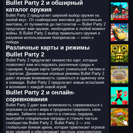
Bullet Party 2 и обширный
каталог оружия
Bullet Party 2 предлагает широкий выбор оружия на
любой вкус. От снайперских винтовок до охотничьих
винтовок, от пулеметов до пистолетов — Bullet Party 2
предлагает вам оружие, необходимое в любой момент
войны. В Bullet Party 2 выбор правильного оружия и
разумное использование боеприпасов — ключ к
победе.
Различные карты и режимы
Bullet Party 2
Bullet Party 2 предлагает множество карт, которые
позволяют вам исследовать различные среды и
сценарии. Каждая карта требует уникальной тактики и
стратегии. Динамичные игровые режимы Bullet Party 2
дают игрокам возможность сражаться в одиночку или
в команде. Bullet Party 2 предлагает новые испытания
и волнения с каждой новой игрой.
Bullet Party 2 и онлайн-
соревнования
Bullet Party 2 дает вам возможность соревноваться с
игроками со всего мира и продемонстрировать свои
навыки. Займите свое место в списках лидеров,
выиграйте специальные награды и станьте частью
сообщества Bullet Party 2. Bullet Party 2 — это
глобальная боевая арена, которая привлекает игроков
всех уровней и обеспечивает честную конкурентную