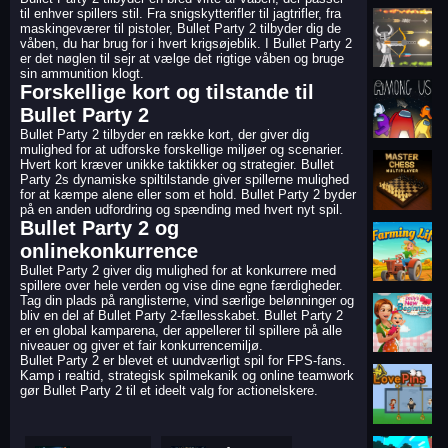
til enhver spillers stil. Fra snigskytterifler til jagtrifler, fra
maskingeværer til pistoler, Bullet Party 2 tilbyder dig de
våben, du har brug for i hvert krigsøjeblik. I Bullet Party 2
er det nøglen til sejr at vælge det rigtige våben og bruge
sin ammunition klogt.
Forskellige kort og tilstande til
Bullet Party 2
Bullet Party 2 tilbyder en række kort, der giver dig
mulighed for at udforske forskellige miljøer og scenarier.
Hvert kort kræver unikke taktikker og strategier. Bullet
Party 2s dynamiske spiltilstande giver spillerne mulighed
for at kæmpe alene eller som et hold. Bullet Party 2 byder
på en anden udfordring og spænding med hvert nyt spil.
Bullet Party 2 og
onlinekonkurrence
Bullet Party 2 giver dig mulighed for at konkurrere med
spillere over hele verden og vise dine egne færdigheder.
Tag din plads på ranglisterne, vind særlige belønninger og
bliv en del af Bullet Party 2-fællesskabet. Bullet Party 2
er en global kamparena, der appellerer til spillere på alle
niveauer og giver et fair konkurrencemiljø.
Bullet Party 2 er blevet et uundværligt spil for FPS-fans.
Kamp i realtid, strategisk spilmekanik og online teamwork
gør Bullet Party 2 til et ideelt valg for actionelskere.