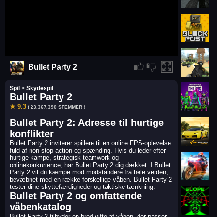
Bullet Party 2
Spil
>
Skydespil
Bullet Party 2
★ 9.3
( 23.367.390 STEMMER )
Bullet Party 2: Adresse til hurtige
konflikter
Bullet Party 2 inviterer spillere til en online FPS-oplevelse
fuld af non-stop action og spænding. Hvis du leder efter
hurtige kampe, strategisk teamwork og
onlinekonkurrence, har Bullet Party 2 dig dækket. I Bullet
Party 2 vil du kæmpe mod modstandere fra hele verden,
bevæbnet med en række forskellige våben. Bullet Party 2
tester dine skyttefærdigheder og taktiske tænkning.
Bullet Party 2 og omfattende
våbenkatalog
Bullet Party 2 tilbyder en bred vifte af våben, der passer