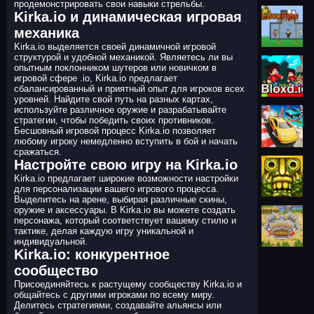
продемонстрировать свои навыки стрельбы.
Kirka.io и динамическая игровая
механика
Kirka.io выделяется своей динамичной игровой
структурой и удобной механикой. Являетесь ли вы
опытным поклонником шутеров или новичком в
игровой сфере .io, Kirka.io предлагает
сбалансированный и приятный опыт для игроков всех
уровней. Найдите свой путь на разных картах,
используйте различное оружие и разрабатывайте
стратегии, чтобы победить своих противников.
Бесшовный игровой процесс Kirka.io позволяет
любому игроку немедленно вступить в бой и начать
сражаться.
Настройте свою игру на Kirka.io
Kirka.io предлагает широкие возможности настройки
для персонализации вашего игрового процесса.
Выделитесь на арене, выбирая различные скины,
оружие и аксессуары. В Kirka.io вы можете создать
персонажа, который соответствует вашему стилю и
тактике, делая каждую игру уникальной и
индивидуальной.
Kirka.io: конкурентное
сообщество
Присоединяйтесь к растущему сообществу Kirka.io и
общайтесь с другими игроками по всему миру.
Делитесь стратегиями, создавайте альянсы или