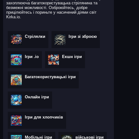
захоплююча багатокористувацька стрілянина та
безмежні можливості. Озброюйтесь, добре
прицілюйтесь і пориньте у насичений діями світ
Kirka.io.
Стрілялки
Ігри зі зброєю
Ігри .io
Екшн ігри
Багатокористувацькі ігри
Онлайн ігри
Ігри для хлопчиків
Мобільні ігри
військові ігри