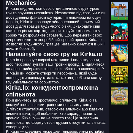
Mechanics
Kirka.io виділяється своєю динамічною структурою
гри та зручною механікою. Незалежно від того, чи є ви
досвідченим фанатом шутерів, чи новачком на сцені
ігор .io, Kirka.io пропонує збалансований і приємний
досвід для гравців будь-якого рівня. Знаходьте свій
шлях на різних картах, використовуйте різноманітну
зброю та розробляйте стратегії, щоб перемогти своїх
супротивників. Безперебійний ігровий процес Kirka.io
дозволяє будь-якому гравцеві негайно кинутися в бій і
почати боротьбу.
Налаштуйте свою гру на Kirka.io
Kirka.io пропонує широкі можливості налаштування,
щоб персоналізувати ваш ігровий досвід. Виділяйтеся
на арені, вибираючи різні скіни, зброю та аксесуари. У
Kirka.io ви можете створити персонажа, який буде
відповідати вашому стилю та тактиці, роблячи кожну
гру унікальною та особистою.
Kirka.io: конкурентоспроможна
спільнота
Приєднуйтесь до зростаючої спільноти Kirka.io та
спілкуйтеся з іншими гравцями по всьому світу.
Діліться стратегіями, створюйте альянси або кидайте
виклик іншим, щоб побачити, хто справді править
ареною. Kirka.io — це не просто гра; Це змагальна
спільнота, де формуються дружні стосунки та виникає
суперництво.
Kirka.io — ідеальне місце для геймерів, яким потрібна