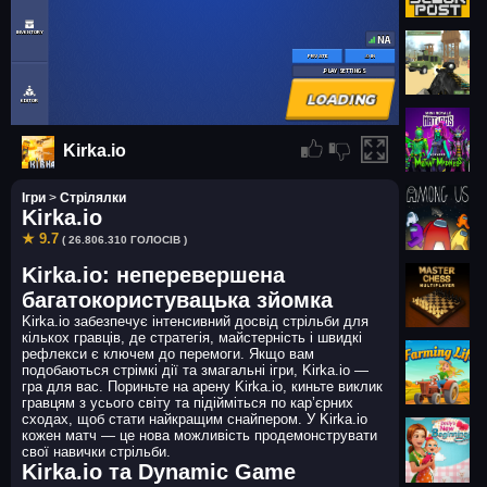
Kirka.io
Ігри
>
Стрілялки
Kirka.io
★ 9.7
( 26.806.310 ГОЛОСІВ )
Kirka.io: неперевершена
багатокористувацька зйомка
Kirka.io забезпечує інтенсивний досвід стрільби для
кількох гравців, де стратегія, майстерність і швидкі
рефлекси є ключем до перемоги. Якщо вам
подобаються стрімкі дії та змагальні ігри, Kirka.io —
гра для вас. Пориньте на арену Kirka.io, киньте виклик
гравцям з усього світу та підійміться по кар’єрних
сходах, щоб стати найкращим снайпером. У Kirka.io
кожен матч — це нова можливість продемонструвати
свої навички стрільби.
Kirka.io та Dynamic Game