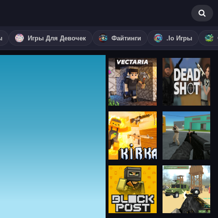
ы
Игры Для Девочек
Файтинги
.io Игры