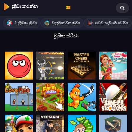
ක්‍රීඩා කරන්න
2 ක්‍රීඩක ක්‍රීඩා
වික්‍රමාන්විත ක්‍රීඩා
වෙඩි තැබීමේ ක්රීඩා
මූසික ක්රීඩා