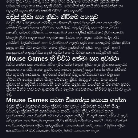
මෙම ක්‍රීඩා වල පොදු දෙය නම් ඒවා සියල්ලම පරිගණක මූසිකයකින්
පමණක් පාලනය කළ හැකි වීමයි. මෙමගින් ක්‍රීඩකයින්ට ඉක්මනින් හා
ඵලදායී ලෙස ක්‍රීඩාව භුක්ති විඳීමට ඉඩ සලසයි.
මවුස් ක්‍රීඩා සහ ක්‍රීඩා කිරීමේ පහසුව
මවුස් ක්‍රීඩා ඔවුන්ගේ පරිශීලක-හිතකාමී අතුරුමුහුණත් සහ පහසු ක්‍රීඩා
යාන්ත්‍ර විද්‍යාව සඳහා ප්‍රසිද්ධය. සංකීර්ණ යතුරුපුවරු සංයෝජන අවශ්‍ය
නොවී, සරලව මූසිකය ගෙනයාමෙන් සහ ක්ලික් කිරීමෙන් ක්‍රීඩකයන්ට
සියලුම ක්‍රීඩා පාලනයන් කළමනාකරණය කළ හැක. මෙම සරල බව
ළමයින්, වැඩිහිටියන් සහ වැඩිහිටියන් ඇතුළු සෑම කෙනෙකුටම මූසික ක්‍රීඩා
සුදුසු කරයි. මීට අමතරව, මෙම ක්‍රීඩා ඉක්මනින් ක්‍රීඩා කළ හැකි අතර
පහසුවෙන් නැවැත්විය හැකි බැවින් කෙටි විරාම සඳහා පරිපූර්ණ වේ.
Mouse Games හි විවිධ තේමා සහ අවස්ථා
විවිධ තේමා සහ අවස්ථා පිරිනැමීම මගින් මවුස් ක්‍රීඩා සෑම ක්‍රීඩකයෙකුටම
ආයාචනා කරයි. මෙම ප්‍රවර්ගයට අතථ්‍ය සුරතල් සතුන් පෝෂණය කිරීමේ
සිට කුළුණු ආරක්‍ෂාව, අභිරහස් විසඳීමේ වික්‍රමාන්විතයන් සහ චිත්‍ර සහ
නිර්මාණ යෙදුම් දක්වා සියලු වර්ගවල ක්‍රීඩා ඇතුළත් වේ. සෑම මවුස්
ක්‍රීඩාවක්ම අද්විතීය කතාවක් සහ චරිත සමූහයක් සමඟින් පැමිණෙන අතර,
ක්‍රීඩකයින්ට නව සහ ආකර්ෂණීය ලෝක ගවේෂණය කිරීමට අවස්ථාව ලබා
දේ.
Mouse Games සමඟ විනෝදය සොයා ගන්න
මවුස් ක්‍රීඩා ඔවුන්ගේ සරල ක්‍රීඩාව සහ පුළුල් තේමාවන් සමඟින් සියලු
වර්ගවල ක්‍රීඩකයින් ආකර්ෂණය කරයි. මෙම ක්‍රීඩා ඒවායේ පහසු
ප්‍රවේශ්‍යතාව සහ විවේකී ස්වභාවය සඳහා ප්‍රසිද්ධ වී ඇති අතර, ඒවා ඕනෑම
වේලාවක සහ ඕනෑම තැනක ක්‍රීඩා කිරීමට පරිපූර්ණ කරයි. ඔබ වේගවත්
හා විනෝදජනක ක්‍රීඩා අත්දැකීමක් සොයන්නේ නම්, අපගේ මූසික ක්‍රීඩා
කාණ්ඩයෙන් ඔබ සොයන සියල්ල ඔබට සොයාගත හැක.