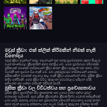
මවුස් ක්‍රීඩා: එක් ක්ලික් කිරීමකින් නිමක් නැති
විනෝදය
මවුස් ක්‍රීඩා ඔවුන්ගේ සරල පාලනයන් සහ පහසු ප්‍රවේශ්‍යතාව සඳහා සියලුම
වයස් කාණ්ඩවල ක්‍රීඩකයින් අතර ජනප්‍රිය වේ. මෙම ප්‍රවර්ගයට පරිගණක
මූසිකයක් පමණක් භාවිතයෙන් ක්‍රීඩා කරන ක්‍රීඩා ඇතුළත් වන අතර, ඒවා
විවේකී සහ ප්‍රවේශ විය හැකි වේ. ඔබ යතුරුපුවරුව භාවිතයෙන් තොරව
මූසිකයකින් පමණක් පාලනය කළ හැකි ක්‍රීඩා සොයන්නේ නම්, මූසික ක්‍රීඩා
කදිම තේරීමකි. මෙම ක්‍රීඩා විවිධ කුසලතා මට්ටම්වලට සරිලන පරිදි
අභියෝග සහ තේමා රාශියක් ඉදිරිපත් කරයි.
මූසික ක්‍රීඩා වල විවිධත්වය සහ ප්‍රවේශ්‍යතාවය
මූසික ක්‍රීඩා ප්‍රහේලිකා සිට ත්‍රාසජනක සහ උපාය මාර්ග දක්වා පුළුල්
පරාසයක පැමිණේ. සෑම මූසික ක්‍රීඩාවක්ම ක්‍රීඩකයින්ට වෙනස් අත්දැකීමක්
ලබා දෙයි; සමහරු වේගය සහ ප්‍රත්‍යාවර්ත කෙරෙහි අවධානය යොමු කරන
අතර තවත් සමහරු තර්කනය සහ ගැටළු විසඳීමේ කුසලතා පරීක්ෂා කරති.