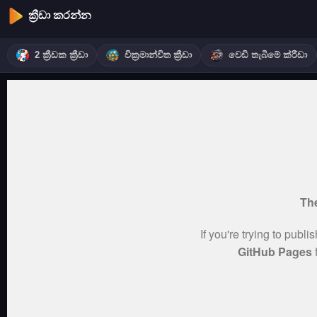
ක්‍රීඩා කරන්න
2 ක්‍රීඩක ක්‍රීඩා
වික්‍රමාන්විත ක්‍රීඩා
වෙඩි තැබීමේ ක්රීඩා