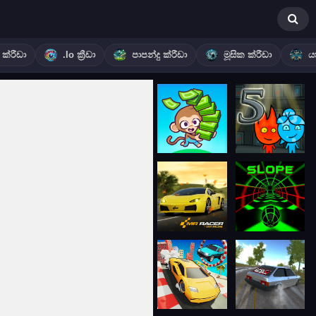
ක්රීඩා
.io ක්‍රීඩා
පාපන්දු ක්රීඩා
මූසික ක්රීඩා
ය