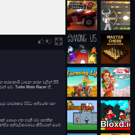
හ තරඟකාරී ධාවන තරඟ වලින් පිරී
් වේ. Turbo Moto Racer හි,
. සෑම මාවතකම විවිධ අභියෝග සහ
ලයක් සොයා ගත හැකි බව සහතික
න්ජිම අභිරුචිකරණය කිරීමෙන් ඔබේ