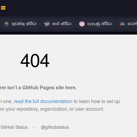
තුවක්කු ක්රීඩා
කාර් ක්රීඩා
ගැහැණු ක්රීඩා
සටන් 