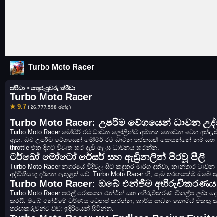
Turbo Moto Racer
ක්රීඩා
>
යතුරුපුවරු ක්රීඩා
Turbo Moto Racer
★ 9.7
( 26.777.598 ඡන්ද )
Turbo Moto Racer: උපරිම වේගයෙන් ධාවන උ
Turbo Moto Racer මෝටර් රථ ධාවන ලෝලීන්ට අමතක නොවන වේග අත්දැකීමක
ඇත. ඔබ උපරිම වේගයෙන් මෝටර් රථ ධාවන තරඟයක් සොයන්නේ නම් සහ ධාවන 
throttle එක දිගට විවෘත කර දැඩි ලෙස ධාවනය කරන්න.
ටර්බෝ මෝටෝ රේසර් සහ ඇඩ්‍රිනලින් පිරවූ පීලි
Turbo Moto Racer නගරයේ වීදිවල සිට කඳුකර මාර්ග දක්වා, කාන්තාර ධාවන
අද්විතීය භූ දර්ශන ඇතුළත් වේ. Turbo Moto Racer හි, සෑම තරඟයක්ම ඔබේ කු
Turbo Moto Racer: ඔබේ එන්ජිම අභිරුචිකරණය 
Turbo Moto Racer පුළුල් පරාසයක එන්ජින් සහ අභිරුචිකරණ විකල්ප ලබා
කරයි. ඔබේ එන්ජිමේ වර්ණය වෙනස් කරන්න, කාර්ය සාධන කොටස් එකතු කර
තරඟකරුවන්ට වඩා ඉදිරියෙන් සිටින්න.