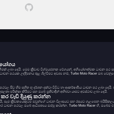
ද්යෝගය
් ලබා දෙයි. මෙම ක්‍රීඩාව විශ්මයජනක වේගයන්, අභියෝගාත්මක ධාවන පථ ස
පථයක උද්දීපනය තුළ ගිල්වීමට අවශ්‍ය නම්, Turbo Moto Racer ඔබ වෙනුවෙන
 පථවල සිට හිම සහිත භූ දර්ශන දක්වා විවිධ හා ආකර්ෂණීය ධාවන පථ ලබා දෙයි
සලතා පරීක්ෂා කිරීමට සහ ඔබේ ප්‍රතිවාදීන් අභිබවා යාමට අවස්ථාව ලබා දෙයි.
කර වැඩි දියුණු කරන්න
 දෙයි, සෑම ක්‍රීඩකයෙකුටම ඔවුන්ගේ ධාවන විලාසයට සහ රසයට ගැලපෙන බයිසික
 ධාවන පථවල ඔබේ ආධිපත්‍යය ඔප්පු කරන්න. Turbo Moto Racer හි, ඔබේම එ