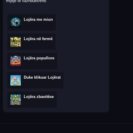
rritjeje të vazhdueshme.
Lojëra me miun
Lojëra në fermë
Lojëra popullore
Duke klikuar Lojërat
Lojëra zbavitëse