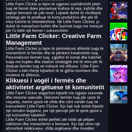
Little Farm Clicker ju lejon të zgjeroni vazhdimisht jetën
tuaj në fermë duke prezantuar kultura të reja, kafshë dhe
pajisje fermash në çdo nivel. Lojtarët duhet të zhvillojnë
strategji për të prodhuar të korra produktive dhe për të
rritur kafshë të shëndetshme. Në Little Farm Clicker, ju
duhet të menaxhoni kohën dhe burimet tuaja me mençuri
për t'u bërë një fermer i suksesshëm.
Little Farm Clicker: Creative Farm
Management
Little Farm Clicker ju lejon të përmirësoni aftësitë tuaja të
menaxhimit të fermës dhe të përdorni kreativitetin tuaj.
Personalizoni fermën tuaj, zgjidhni të korrat dhe kafshët
tuaja me kujdes dhe zbatoni strategjitë më të mira për të
drejtuar fermën tuaj në mënyrë më efikase. Little Farm
Clicker u bën thirrje lojtarëve të të gjitha moshave dhe
niveleve të aftësive.
Klikuesi i vogël i fermës dhe
aktivitetet argëtuese të komunitetit
Little Farm Clicker angazhon lojtarët me ngjarje sezonale
dhe misione speciale. Dekoroni fermën tuaj për raste të
veçanta, merrni pjesë në sfida dhe zëni vendin tuaj në
komunitetin Little Farm Clicker. Kjo lojë nuk është thjesht
një simulim bujqësor, por një përvojë për të qenë pjesë e
një komuniteti lojtarësh.
Little Farm Clicker është perfekt për këdo që pëlqen
ndërtimin dhe menaxhimin e fermave. Kjo lojë ofron një
atmosferë relaksuese, sfida argëtuese dhe mundësi