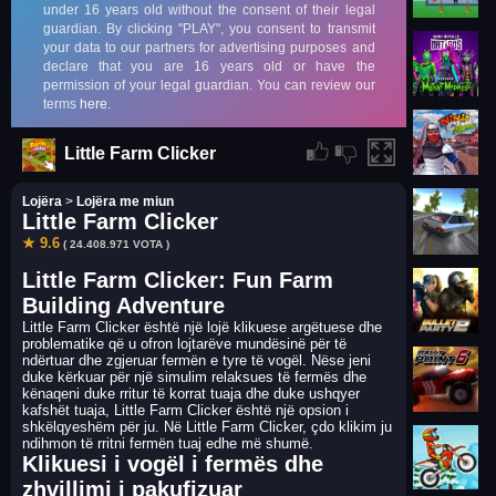
Little Farm Clicker
Lojëra
>
Lojëra me miun
Little Farm Clicker
★ 9.6
( 24.408.971 VOTA )
Little Farm Clicker: Fun Farm
Building Adventure
Little Farm Clicker është një lojë klikuese argëtuese dhe
problematike që u ofron lojtarëve mundësinë për të
ndërtuar dhe zgjeruar fermën e tyre të vogël. Nëse jeni
duke kërkuar për një simulim relaksues të fermës dhe
kënaqeni duke rritur të korrat tuaja dhe duke ushqyer
kafshët tuaja, Little Farm Clicker është një opsion i
shkëlqyeshëm për ju. Në Little Farm Clicker, çdo klikim ju
ndihmon të rritni fermën tuaj edhe më shumë.
Klikuesi i vogël i fermës dhe
zhvillimi i pakufizuar