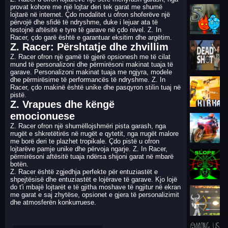
provat kohore me një lojtar deri tek garat me shumë
lojtarë në internet. Çdo modalitet u ofron shoferëve një
përvojë dhe sfidë të ndryshme, duke i lejuar ata të
testojnë aftësitë e tyre të garave në çdo nivel. Z. In
Racer, çdo garë është e garantuar eksitim dhe argëtim.
Z. Racer: Përshtatje dhe zhvillim
Z. Racer ofron një gamë të gjerë opsionesh me të cilat
mund të personalizoni dhe përmirësoni makinat tuaja të
garave. Personalizoni makinat tuaja me ngjyra, modele
dhe përmirësime të performancës të ndryshme. Z. In
Racer, çdo makinë është unike dhe pasqyron stilin tuaj në
pistë.
Z. Vrapues dhe këngë
emocionuese
Z. Racer ofron një shumëllojshmëri pista garash, nga
rrugët e shkretëtirës në rrugët e qytetit, nga rrugët malore
me borë deri te plazhet tropikale. Çdo pistë u ofron
lojtarëve pamje unike dhe përvoja ngarje. Z. In Racer,
përmirësoni aftësitë tuaja ndërsa shijoni garat në mbarë
botën.
Z. Racer është zgjedhja perfekte për entuziastët e
shpejtësisë dhe entuziastët e lojërave të garave. Kjo lojë
do t'i mbajë lojtarët e të gjitha moshave të ngjitur në ekran
me garat e saj zhytëse, opsionet e gjera të personalizimit
dhe atmosferën konkurruese.