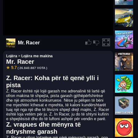
Mr. Racer
Lojëra
>
Lojëra me makina
Mr. Racer
★ 9.7
( 26.840.887 VOTA )
Z. Racer: Koha për të qenë ylli i
pista
Z. Racer është një lojë garash me adrenalinë të lartë që
ofron makina të shpejta, pista garash gjithëpërfshirëse
dhe një atmosferë konkurruese. Nëse ju pëlqen të bëni
me mjeshtëri kthesat e mprehta, të kaloni kundërshtarët
tuaj një nga një dhe të lëvizni shpejt drejt majës, Z. Racer
është loja vetëm për ju. Z. In Racer, ju do të shtyni kufirin
e shpejtësisë dhe do të luftoni ashpër për vendin e parë.
Z. vrapues dhe mënyra të
ndryshme garash
Z. Racer u ofron lojtarëve një sërë mënyrash garash, nga