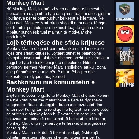
Monkey Mart
Në Monkey Mart, lojtarët zhyten në sfidat e biznesit si
menaxhimi i dyqanit të tyre ushqimor, trajtimi dhe zgjerimi
i burimeve për të përmbushur kërkesat e klientëve. Në
çdo nivel, Monkey Mart ofron sfida dhe mundësi të reja
për të rritur perandorinë e biznesit tuaj, të gjitha duke i
mbajtur punonjësit tuaj majmun të motivuar dhe
produktivë.
Lojë tërheqëse dhe sfida krijuese
Monkey March shquhet për mekanikën e tij bindëse të
lojës dhe sfidat krijuese. Lojtarët duhet të balancojnë
nevojat e inventarit, shitjeve dhe personelit për të mbajtur
tregjet e tyre të funksionojnë pa probleme. Ndërsa
përparoni përmes Monkey Mart, zhbllokoni artikuj, zona
dhe përmirësime të reja për të rritur tërheqjen dhe
efikasitetin e dyqanit tuaj komod.
Bashkohuni me komunitetin e
Monkey Mart
Zhytuni në botën e gjallë të Monkey Mart dhe bashkohuni
me një komunitet me menaxherët e tjerë të dyqaneve
ushqimore. Ndani strategjitë, krahasoni rezultatet dhe
luftoni për t'u ngjitur në renditje me lojtarët në mbarë botën
në arritjen e Monkey March. Pavarësisht nëse jeni një
entuziast me përvojë i simulimit të biznesit ose fillestar,
Monkey Mart ofron një përvojë të freskët dhe argëtuese
për të gjithë.
Monkey March nuk është thjesht një lojë; është një
udhëtim argëtues, sfidues dhe i adhurueshëm për t'u