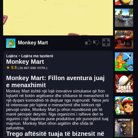
Monkey Mart
Lojëra
>
Lojëra me tastierë
Monkey Mart
★ 9.8
( 26.867.686 VOTA )
Monkey Mart: Fillon aventura juaj
e menaxhimit
Monkey Mart është një lojë inovative simuluese që fton
lojtarët në botën argëtuese dhe sfiduese të menaxhimit të
një dyqani komoditeti të drejtuar nga majmunët. Nëse jeni
të interesuar për lojërat e menaxhimit dhe kërkoni një
përvojë unike, Monkey Mart ju ofron mundësinë për të
marrë përsipër detyrën. Nga organizimi i rafteve deri te
sigurimi i një hapësire pune produktive për punonjësit tuaj
majmun, Monkey Mart ofron argëtim dhe sfida të
pafundme.
Trego aftësitë tuaja të biznesit në