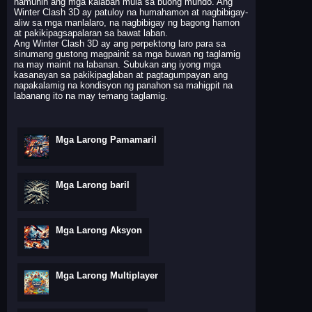
hamunin ang mga kalaban mula sa buong mundo. Ang
Winter Clash 3D ay patuloy na humahamon at nagbibigay-
aliw sa mga manlalaro, na nagbibigay ng bagong hamon
at pakikipagsapalaran sa bawat laban.
Ang Winter Clash 3D ay ang perpektong laro para sa
sinumang gustong magpainit sa mga buwan ng taglamig
na may mainit na labanan. Subukan ang iyong mga
kasanayan sa pakikipaglaban at pagtagumpayan ang
napakalamig na kondisyon ng panahon sa mahigpit na
labanang ito na may temang taglamig.
Mga Larong Pamamaril
Mga Larong baril
Mga Larong Aksyon
Mga Larong Multiplayer