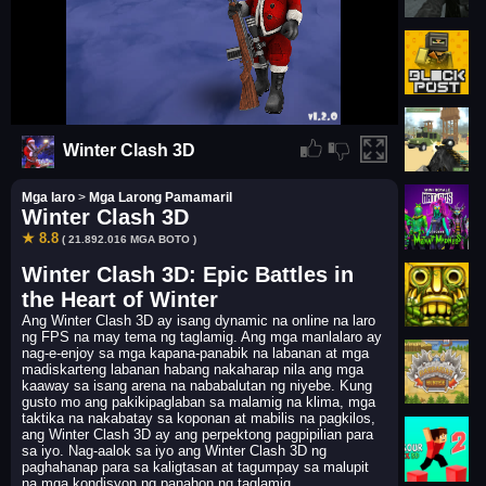
Winter Clash 3D
Mga laro
>
Mga Larong Pamamaril
Winter Clash 3D
★ 8.8
( 21.892.016 MGA BOTO )
Winter Clash 3D: Epic Battles in
the Heart of Winter
Ang Winter Clash 3D ay isang dynamic na online na laro
ng FPS na may tema ng taglamig. Ang mga manlalaro ay
nag-e-enjoy sa mga kapana-panabik na labanan at mga
madiskarteng labanan habang nakaharap nila ang mga
kaaway sa isang arena na nababalutan ng niyebe. Kung
gusto mo ang pakikipaglaban sa malamig na klima, mga
taktika na nakabatay sa koponan at mabilis na pagkilos,
ang Winter Clash 3D ay ang perpektong pagpipilian para
sa iyo. Nag-aalok sa iyo ang Winter Clash 3D ng
paghahanap para sa kaligtasan at tagumpay sa malupit
na mga kondisyon ng panahon ng taglamig.