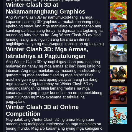
Winter Clash 3D at
Nakamamanghang Graphics
Ang Winter Clash 3D ay namumukod-tangi sa mga
kapansin-pansing 3D graphics at makatotohanang mga
epekto ng snow. Ang mga manlalaro ay mahahanap ang
kanilang sarili sa isang tunay na digmaan sa taglamig na
mundo ng fairy tale na ito. Ang Winter Clash 3D ay hindi
lamang isang laro, ngunit isang karanasan din na
nagbibigay sa iyo ng mahiwagang kapaligiran ng taglamig.
Winter Clash 3D: Mga Armas,
Istratehiya at Pagtutulungan
Ang Winter Clash 3D ay nagbibigay-daan para sa isang
malawak na hanay ng mga armas at iba't ibang istilo ng
labanan. Ang mga manlalaro ay maaaring madiskarteng
gumamit ng mga sandata tulad ng mga sniper rifles,
machine gun o granada upang palayasin ang kanilang
mga kaaway. Ang tagumpay sa Winter Clash 3D ay
nangangailangan ng hindi lamang mabilis na mga
kasanayan sa pag-trigger kundi pati na rin ng epektibong
pagtutulungan ng magkakasama at taktikal na
pagpaplano.
Winter Clash 3D at Online
Competition
Nag-aalok ang Winter Clash 3D ng arena kung saan
maaari kang makipagkumpitensya sa mga manlalaro sa
buong mundo. Maglaro kasama ng iyong mga kaibigan o