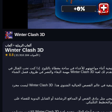
Winter Clash 3D
ألعاب الرماية
>
ألعاب
Winter Clash 3D
★ 8.8
( 21.910.184 الأصوات )
وشات استراتيجية أثناء مواجهتهم للأعداء في ساحة مغطاة بالثلوج. إذا كنت تحب القتال في
المناخات الباردة والتكتيكات القائمة على الفريق والحركة سريعة الوتيرة، فإن لعبة Winter Clash 3D هي الخيار الأمثل لك. تقدم لك لعبة Winter Clash 3D مهمة البقاء والنصر في ظروف فصل الشتاء
تتميز لعبة Winter Clash 3D برسوماتها ثلاثية الأبعاد الجذابة وتأثيراتها الثلجية الواقعية. سيجد اللاعبون أنفسهم في حرب حقيقية في عالم القصص الخيالية الشتوي هذا. Winter Clash 3D ليست مجرد
 استراتيجي مثل بنادق القنص أو المدافع الرشاشة أو القنابل اليدوية للقضاء على
تقدم لعبة Winter Clash 3D ساحة حيث يمكنك التنافس مع لاعبين من جميع أنحاء العالم. العب مع أصدقائك أو تحدي المعارضين من جميع أنحاء العالم. تتحدى لعبة Winter Clash 3D اللاعبين وتسليهم