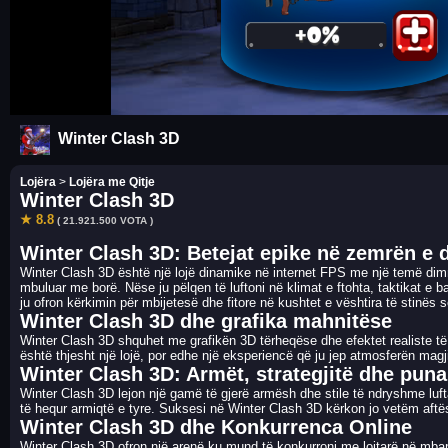
Winter Clash 3D
Lojëra
>
Lojëra me Qitje
Winter Clash 3D
★ 8.8
( 21.921.500 VOTA )
Winter Clash 3D: Betejat epike në zemrën e d
Winter Clash 3D është një lojë dinamike në internet FPS me një temë dimri
mbuluar me borë. Nëse ju pëlqen të luftoni në klimat e ftohta, taktikat e
ju ofron kërkimin për mbijetesë dhe fitore në kushtet e vështira të stinës s
Winter Clash 3D dhe grafika mahnitëse
Winter Clash 3D shquhet me grafikën 3D tërheqëse dhe efektet realiste të b
është thjesht një lojë, por edhe një eksperiencë që ju jep atmosferën magji
Winter Clash 3D: Armët, strategjitë dhe puna
Winter Clash 3D lejon një gamë të gjerë armësh dhe stile të ndryshme lufta
të hequr armiqtë e tyre. Suksesi në Winter Clash 3D kërkon jo vetëm aftësi
Winter Clash 3D dhe Konkurrenca Online
Winter Clash 3D ofron një arenë ku mund të konkurroni me lojtarë në mbar