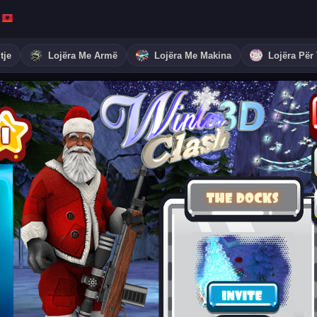
tje
Lojëra Me Armë
Lojëra Me Makina
Lojëra Për