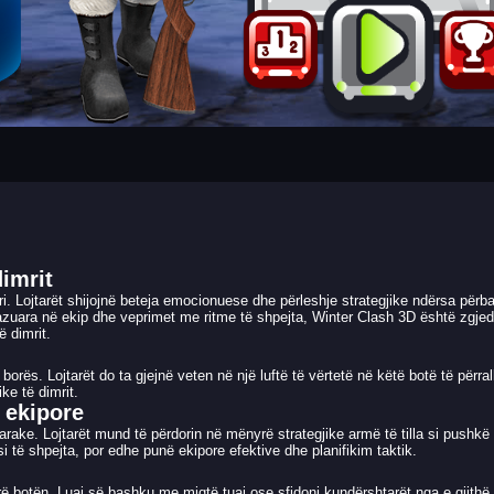
imrit
. Lojtarët shijojnë beteja emocionuese dhe përleshje strategjike ndërsa përba
 bazuara në ekip dhe veprimet me ritme të shpejta, Winter Clash 3D është zgjed
ë dimrit.
orës. Lojtarët do ta gjejnë veten në një luftë të vërtetë në këtë botë të përr
ke të dimrit.
 ekipore
rake. Lojtarët mund të përdorin në mënyrë strategjike armë të tilla si pushkë
 të shpejta, por edhe punë ekipore efektive dhe planifikim taktik.
ë botën. Luaj së bashku me miqtë tuaj ose sfidoni kundërshtarët nga e gjithë