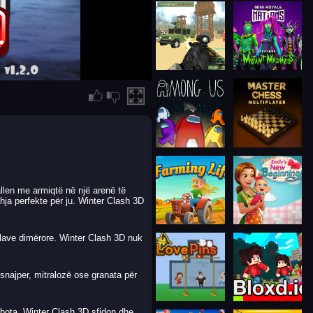
llen me armiqtë në një arenë të
hja perfekte për ju. Winter Clash 3D
allave dimërore. Winter Clash 3D nuk
 snajper, mitralozë ose granata për
 bota. Winter Clash 3D sfidon dhe