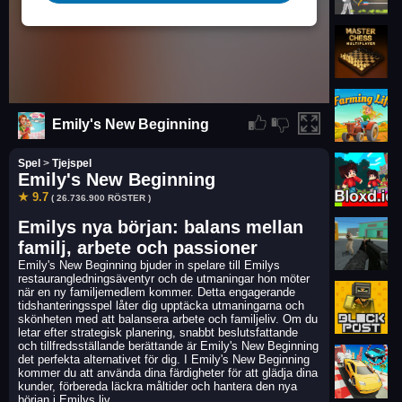
Emily's New Beginning
Spel
>
Tjejspel
Emily's New Beginning
★ 9.7
( 26.736.900 RÖSTER )
Emilys nya början: balans mellan
familj, arbete och passioner
Emily's New Beginning bjuder in spelare till Emilys
restaurangledningsäventyr och de utmaningar hon möter
när en ny familjemedlem kommer. Detta engagerande
tidshanteringsspel låter dig upptäcka utmaningarna och
skönheten med att balansera arbete och familjeliv. Om du
letar efter strategisk planering, snabbt beslutsfattande
och tillfredsställande berättande är Emily's New Beginning
det perfekta alternativet för dig. I Emily's New Beginning
kommer du att använda dina färdigheter för att glädja dina
kunder, förbereda läckra måltider och hantera den nya
början i Emilys liv.