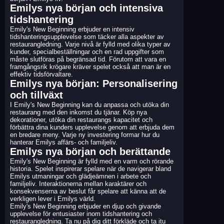
Emilys nya början och intensiva
tidshantering
Emily's New Beginning erbjuder en intensiv
tidshanteringsupplevelse som täcker alla aspekter av
restaurangledning. Varje nivå är fylld med olika typer av
kunder, specialbeställningar och en rad uppgifter som
måste slutföras på begränsad tid. Förutom att vara en
framgångsrik krögare kräver spelet också att man är en
effektiv tidsförvaltare.
Emilys nya början: Personalisering
och tillväxt
I Emily's New Beginning kan du anpassa och utöka din
restaurang med den inkomst du tjänar. Köp nya
dekorationer, utöka din restaurangs kapacitet och
förbättra dina kunders upplevelse genom att erbjuda dem
en bredare meny. Varje ny investering formar hur du
hanterar Emilys affärs- och familjeliv.
Emilys nya början och berättande
Emily's New Beginning är fylld med en varm och rörande
historia. Spelet inspirerar spelare när de navigerar bland
Emilys utmaningar och glädjeämnen i arbete och
familjeliv. Interaktionerna mellan karaktärer och
konsekvenserna av beslut får spelare att känna att de
verkligen lever i Emilys värld.
Emily's New Beginning erbjuder en djup och givande
upplevelse för entusiaster inom tidshantering och
restaurangledning. Ta nu på dig ditt förkläde och ta itu