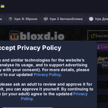
ки
Ігри Зі Зброєю
Ігри З Автомобілями
Ігри Дл