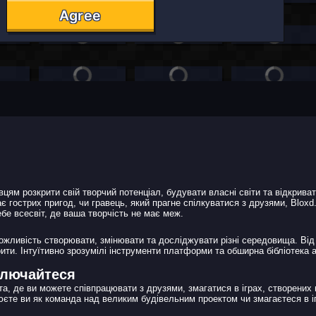
вцям розкрити свій творчий потенціал, будувати власні світи та відкрив
кає гострих пригод, чи гравець, який прагне спілкуватися з друзями, Blox
ебе всесвіт, де ваша творчість не має меж.
ожливість створювати, змінювати та досліджувати різні середовища. Від
ити. Інтуїтивно зрозумілі інструменти платформи та обширна бібліотека 
дключайтеся
а, де ви можете співпрацювати з друзями, змагатися в іграх, створених г
єте ви як команда над великим будівельним проектом чи змагаєтеся в іг