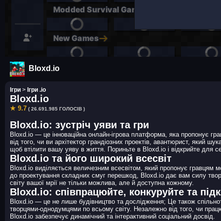
Bloxd.io
Ігри
>
Ігри .io
Bloxd.io
★ 9.7
( 26.691.985 ГОЛОСІВ )
Bloxd.io: зустріч уяви та гри
Bloxd.io — це інноваційна онлайн-ігрова платформа, яка пропонує гра
від того, чи ви архітектор грандіозних проектів, авантюрист, який шу
щоб втілити вашу уяву в життя. Пориньте в Bloxd.io і відкрийте для с
Bloxd.io та його широкий всесвіт
Bloxd.io виділяється величезним всесвітом, який пропонує гравцям м
до проектування складних смуг перешкод, Bloxd.io дає вам силу твор
світу вашої мрії не тільки можлива, але й доступна кожному.
Bloxd.io: співпрацюйте, конкуруйте та пі
Bloxd.io — це не лише будівництво та дослідження; Це також спільнот
творцями-однодумцями по всьому світу. Незалежно від того, чи працю
Bloxd.io забезпечує динамічний та інтерактивний соціальний досвід.