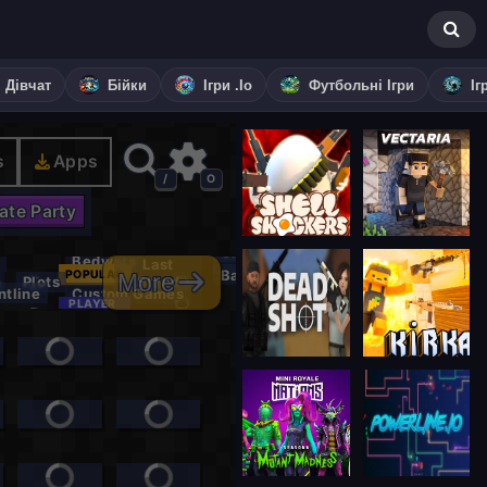
я Дівчат
Бійки
Ігри .io
Футбольні Ігри
Іг