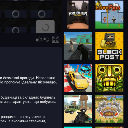
ати безмежні пригоди. Незалежно
d.io пропонує ідеальну пісочницю,
 будівництва складних будівель
активів гарантують, що побудова
равцями, і спілкуватися з
рах із високими ставками,