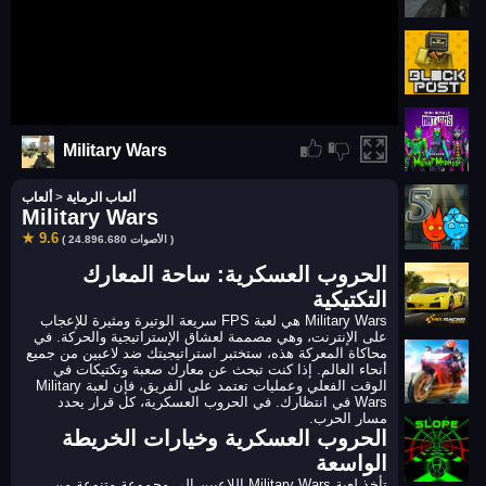
Military Wars
ألعاب الرماية
>
ألعاب
Military Wars
★ 9.6
( 24.896.680 الأصوات )
الحروب العسكرية: ساحة المعارك
التكتيكية
Military Wars هي لعبة FPS سريعة الوتيرة ومثيرة للإعجاب
على الإنترنت، وهي مصممة لعشاق الإستراتيجية والحركة. في
محاكاة المعركة هذه، ستختبر استراتيجيتك ضد لاعبين من جميع
أنحاء العالم. إذا كنت تبحث عن معارك صعبة وتكتيكات في
الوقت الفعلي وعمليات تعتمد على الفريق، فإن لعبة Military
Wars في انتظارك. في الحروب العسكرية، كل قرار يحدد
مسار الحرب.
الحروب العسكرية وخيارات الخريطة
الواسعة
تأخذ لعبة Military Wars اللاعبين إلى مجموعة متنوعة من