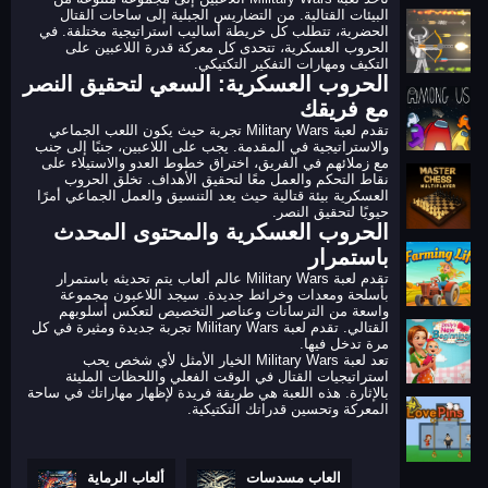
البيئات القتالية. من التضاريس الجبلية إلى ساحات القتال
الحضرية، تتطلب كل خريطة أساليب استراتيجية مختلفة. في
الحروب العسكرية، تتحدى كل معركة قدرة اللاعبين على
التكيف ومهارات التفكير التكتيكي.
الحروب العسكرية: السعي لتحقيق النصر
مع فريقك
تقدم لعبة Military Wars تجربة حيث يكون اللعب الجماعي
والاستراتيجية في المقدمة. يجب على اللاعبين، جنبًا إلى جنب
مع زملائهم في الفريق، اختراق خطوط العدو والاستيلاء على
نقاط التحكم والعمل معًا لتحقيق الأهداف. تخلق الحروب
العسكرية بيئة قتالية حيث يعد التنسيق والعمل الجماعي أمرًا
حيويًا لتحقيق النصر.
الحروب العسكرية والمحتوى المحدث
باستمرار
تقدم لعبة Military Wars عالم ألعاب يتم تحديثه باستمرار
بأسلحة ومعدات وخرائط جديدة. سيجد اللاعبون مجموعة
واسعة من الترسانات وعناصر التخصيص لتعكس أسلوبهم
القتالي. تقدم لعبة Military Wars تجربة جديدة ومثيرة في كل
مرة تدخل فيها.
تعد لعبة Military Wars الخيار الأمثل لأي شخص يحب
استراتيجيات القتال في الوقت الفعلي واللحظات المليئة
بالإثارة. هذه اللعبة هي طريقة فريدة لإظهار مهاراتك في ساحة
المعركة وتحسين قدراتك التكتيكية.
العاب مسدسات
ألعاب الرماية