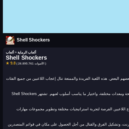
Shell Shockers
ألعاب الرماية
>
ألعاب
Shell Shockers
★ 9.8
( 26.895.761 الأصوات )
 لمحاربة بعضهم البعض. هذه اللعبة الفريدة والممتعة تنال إعجاب اللاعبين من جميع الفئات
تقدم Shell Shockers تجربة غامرة مع مجموعة متنوعة من الأسلحة والخرائط وأوضاع اللعب. يمكن للاعبين استكشاف أسلحة ومعدات مختلفة، واختيار ما يناسب أسلوب لعبهم. تشتهر Shell Shockers
ه الأوضاع اللاعبين الفرصة لتجربة استراتيجيات مختلفة وتطوير مجموعات مهارات
ت عبر الإنترنت، وتشكيل الفرق والقتال من أجل الحصول على مكان في قوائم المتصدرين