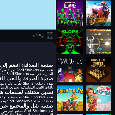
صدمة الصدفة: انضم إلى 
تقدم لعبة ers
العمرية. في لعبة Shell Shockers، ستقاتل لهزيمة خصومك باستخدام إستراتيجيتك وسرعتك ومهاراتك في التصويب.
صدمة الصدفة واللعب الغ
بآليات اللعب الديناميكية وسريعة الوتير
تعديل مختلف لصدمات ش
تقدم ell Shockers
مختلفة. تعد لعبة Shell Shockers بتجربة فريدة ومسلية في كل أوضاع اللعب.
صدمة شل والمجتمع عبر ا
لدى Shell Shockers
العالمية. لا تقدم لعبة Shell Shockers للاعبين مجرد لعبة، بل أيضًا إحساسًا بالانتماء للمجتمع.