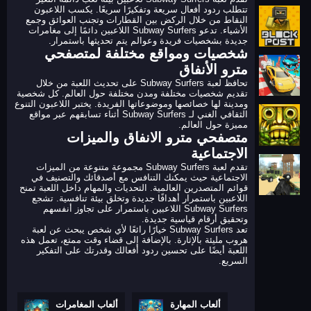
تتطلب ردود أفعال سريعة وتفكيرًا سريعًا. يكسب اللاعبون
النقاط من خلال الركض بين القطارات وتجنب العوائق وجمع
الأشياء. تدعو Subway Surfers اللاعبين دائمًا إلى مغامرات
جديدة بشخصيات فريدة وعوالم يتم تحديثها باستمرار.
شخصيات ومواقع مختلفة لمتصفحي
مترو الأنفاق
تحافظ لعبة Subway Surfers على تحديث اللعبة من خلال
تقديم شخصيات مختلفة ومدن مختلفة حول العالم. كل شخصية
ومدينة لها خصائصها وموضوعاتها الفريدة. يختبر اللاعبون التنوع
الثقافي الغني لـ Subway Surfers أثناء تسابقهم عبر مواقع
مميزة حول العالم.
متصفحي مترو الانفاق والميزات
الاجتماعية
تقدم لعبة Subway Surfers مجموعة متنوعة من الميزات
الاجتماعية حيث يمكنك التنافس مع أصدقائك والتصنيف في
قوائم المتصدرين العالمية. التحديات والمهام داخل اللعبة تمنح
اللاعبين باستمرار أهدافًا جديدة وتخلق بيئة تنافسية. تشجع
Subway Surfers اللاعبين باستمرار على تجاوز أنفسهم
وتحقيق أرقام قياسية جديدة.
تعد Subway Surfers خيارًا رائعًا لأي شخص يبحث عن لعبة
هروب مليئة بالإثارة. بالإضافة إلى قضاء وقت ممتع، تعمل هذه
اللعبة أيضًا على تحسين ردود أفعالك وقدرتك على التفكير
السريع.
ألعاب المهارة
ألعاب المغامرات