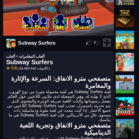
Subway Surfers
ألعاب المغامرات
>
ألعاب
Subway Surfers
★ 9.8
( 26.889.940 الأصوات )
متصفحي مترو الانفاق: السرعة والإثارة
والمغامرة
لعبة Subway Surfers هي لعبة محمولة مثيرة من نوع الهروب
الذي لا نهاية له، وهي المفضلة لدى ملايين اللاعبين حول العالم.
بفضل رسوماتها وآليات اللعبة سريعة الوتيرة والمحتوى الذي
يتم تحديثه باستمرار، تجذب لعبة Subway Surfers اللاعبين من
جميع الأعمار. إذا كنت تبحث عن لعبة ملونة وديناميكية ذات
مستوى عالٍ من الأدرينالين، فإن لعبة Subway Surfers هي ما
يناسبك.
متصفحي مترو الانفاق وتجربة اللعبة
الديناميكية
تقدم لعبة Subway Surfers للاعبين بيئة لعب دائمة التغير