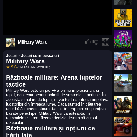
Military Wars
Jocuri
>
Jocuri cu împușcături
Military Wars
★ 9.6
( 24.951.444 VOTURI )
Războaie militare: Arena luptelor
tactice
Military Wars este un joc FPS online impresionant și
rapid, conceput pentru iubitorii de strategie și acțiune. În
această simulare de luptă, îți vei testa strategia împotriva
jucătorilor din întreaga lume. Dacă sunteți în căutarea
unor bătălii provocatoare, tactici în timp real și operațiuni
bazate pe echipe, Military Wars vă așteaptă. În
războaiele militare, fiecare decizie determină cursul
războiului.
Războaie militare și opțiuni de
hărți late