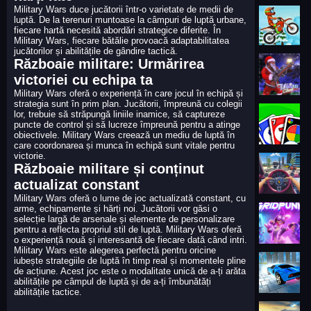
Military Wars duce jucătorii într-o varietate de medii de
luptă. De la terenuri muntoase la câmpuri de luptă urbane,
fiecare hartă necesită abordări strategice diferite. În
Military Wars, fiecare bătălie provoacă adaptabilitatea
jucătorilor și abilitățile de gândire tactică.
Războaie militare: Urmărirea
victoriei cu echipa ta
Military Wars oferă o experiență în care jocul în echipă și
strategia sunt în prim plan. Jucătorii, împreună cu colegii
lor, trebuie să străpungă liniile inamice, să captureze
puncte de control și să lucreze împreună pentru a atinge
obiectivele. Military Wars creează un mediu de luptă în
care coordonarea și munca în echipă sunt vitale pentru
victorie.
Războaie militare și conținut
actualizat constant
Military Wars oferă o lume de joc actualizată constant, cu
arme, echipamente și hărți noi. Jucătorii vor găsi o
selecție largă de arsenale și elemente de personalizare
pentru a reflecta propriul stil de luptă. Military Wars oferă
o experiență nouă și interesantă de fiecare dată când intri.
Military Wars este alegerea perfectă pentru oricine
iubește strategiile de luptă în timp real și momentele pline
de acțiune. Acest joc este o modalitate unică de a-ți arăta
abilitățile pe câmpul de luptă și de a-ți îmbunătăți
abilitățile tactice.