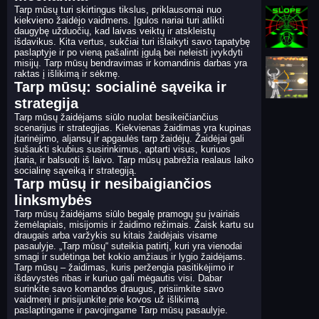
Tarp mūsų turi skirtingus tikslus, priklausomai nuo
kiekvieno žaidėjo vaidmens. Įgulos nariai turi atlikti
daugybę užduočių, kad laivas veiktų ir atskleistų
išdavikus. Kita vertus, sukčiai turi išlaikyti savo tapatybę
paslaptyje ir po vieną pašalinti įgulą bei neleisti įvykdyti
misijų. Tarp mūsų bendravimas ir komandinis darbas yra
raktas į išlikimą ir sėkmę.
Tarp mūsų: socialinė sąveika ir
strategija
Tarp mūsų žaidėjams siūlo nuolat besikeičiančius
scenarijus ir strategijas. Kiekvienas žaidimas yra kupinas
įtarinėjimo, aljansų ir apgaulės tarp žaidėjų. Žaidėjai gali
sušaukti skubius susirinkimus, aptarti visus, kuriuos
įtaria, ir balsuoti iš laivo. Tarp mūsų pabrėžia realaus laiko
socialinę sąveiką ir strategiją.
Tarp mūsų ir nesibaigiančios
linksmybės
Tarp mūsų žaidėjams siūlo begalę pramogų su įvairiais
žemėlapiais, misijomis ir žaidimo režimais. Žaisk kartu su
draugais arba varžykis su kitais žaidėjais visame
pasaulyje. „Tarp mūsų“ suteikia patirtį, kuri yra vienodai
smagi ir sudėtinga bet kokio amžiaus ir lygio žaidėjams.
Tarp mūsų – žaidimas, kuris peržengia pasitikėjimo ir
išdavystės ribas ir kuriuo gali mėgautis visi. Dabar
surinkite savo komandos draugus, prisiimkite savo
vaidmenį ir prisijunkite prie kovos už išlikimą
paslaptingame ir pavojingame Tarp mūsų pasaulyje.