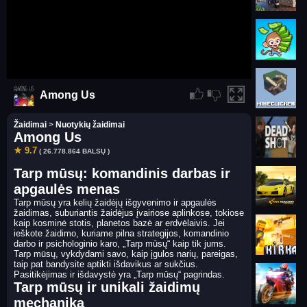
Among Us
Žaidimai
>
Nuotykių žaidimai
Among Us
★ 9.7
( 26.778.864 BALSŲ )
Tarp mūsų: komandinis darbas ir
apgaulės menas
Tarp mūsų yra kelių žaidėjų išgyvenimo ir apgaulės
žaidimas, suburiantis žaidėjus įvairiose aplinkose, tokiose
kaip kosminė stotis, planetos bazė ar erdvėlaivis. Jei
ieškote žaidimo, kuriame pilna strategijos, komandinio
darbo ir psichologinio karo, „Tarp mūsų“ kaip tik jums.
Tarp mūsų, vykdydami savo, kaip įgulos narių, pareigas,
taip pat bandysite aptikti išdavikus ar sukčius.
Pasitikėjimas ir išdavystė yra „Tarp mūsų“ pagrindas.
Tarp mūsų ir unikali žaidimų
mechanika