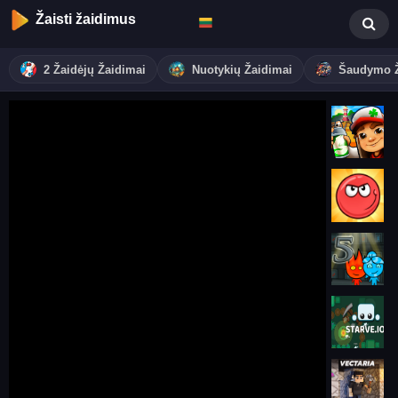
Žaisti žaidimus
2 Žaidėjų Žaidimai
Nuotykių Žaidimai
Šaudymo Ž