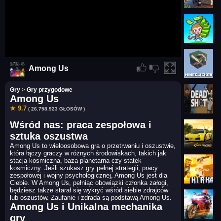
Among Us
Gry
>
Gry przygodowe
Among Us
★ 9.7
( 26.758.923 GŁOSÓW )
Wśród nas: praca zespołowa i
sztuka oszustwa
Among Us to wieloosobowa gra o przetrwaniu i oszustwie,
która łączy graczy w różnych środowiskach, takich jak
stacja kosmiczna, baza planetarna czy statek
kosmiczny. Jeśli szukasz gry pełnej strategii, pracy
zespołowej i wojny psychologicznej, Among Us jest dla
Ciebie. W Among Us, pełniąc obowiązki członka załogi,
będziesz także starał się wykryć wśród siebie zdrajców
lub oszustów. Zaufanie i zdrada są podstawą Among Us.
Among Us i Unikalna mechanika
gry