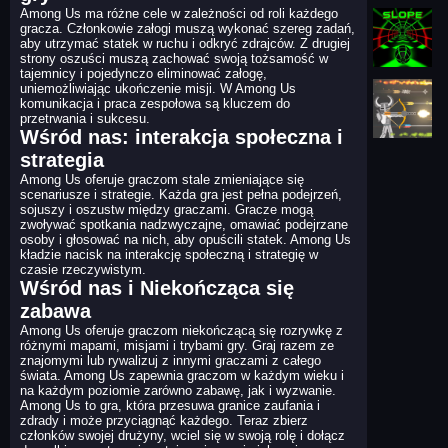
Among Us ma różne cele w zależności od roli każdego
gracza. Członkowie załogi muszą wykonać szereg zadań,
aby utrzymać statek w ruchu i odkryć zdrajców. Z drugiej
strony oszuści muszą zachować swoją tożsamość w
tajemnicy i pojedynczo eliminować załogę,
uniemożliwiając ukończenie misji. W Among Us
komunikacja i praca zespołowa są kluczem do
przetrwania i sukcesu.
Wśród nas: interakcja społeczna i
strategia
Among Us oferuje graczom stale zmieniające się
scenariusze i strategie. Każda gra jest pełna podejrzeń,
sojuszy i oszustw między graczami. Gracze mogą
zwoływać spotkania nadzwyczajne, omawiać podejrzane
osoby i głosować na nich, aby opuścili statek. Among Us
kładzie nacisk na interakcję społeczną i strategię w
czasie rzeczywistym.
Wśród nas i Niekończąca się
zabawa
Among Us oferuje graczom niekończącą się rozrywkę z
różnymi mapami, misjami i trybami gry. Graj razem ze
znajomymi lub rywalizuj z innymi graczami z całego
świata. Among Us zapewnia graczom w każdym wieku i
na każdym poziomie zarówno zabawę, jak i wyzwanie.
Among Us to gra, która przesuwa granice zaufania i
zdrady i może przyciągnąć każdego. Teraz zbierz
członków swojej drużyny, wciel się w swoją rolę i dołącz