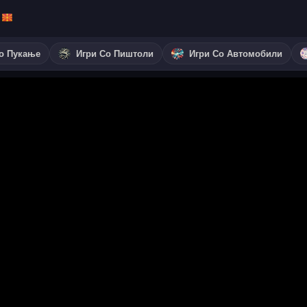
о Пукање
Игри Со Пиштоли
Игри Со Автомобили