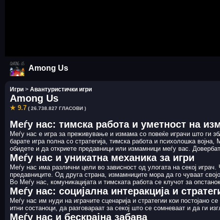
Among Us
Игри
>
Авантуристички игри
Among Us
★ 9.7
( 26.738.827 ГЛАСОВИ )
Меѓу нас: тимска работа и уметност на из
Меѓу нас е игра за преживување и измама со повеќе играчи што ги з
барате игра полна со стратегија, тимска работа и психолошка војна, 
обидете и да откриете предавници или измамници меѓу вас. Довербат
Меѓу нас и уникатна механика за игри
Меѓу нас има различни цели во зависност од улогата на секој играч.
предавниците. Од друга страна, измамниците мора да го чуваат својо
Во Меѓу нас, комуникацијата и тимската работа се клучот за опстанок
Меѓу нас: социјална интеракција и стратег
Меѓу нас им нуди на играчите сценарија и стратегии кои постојано се
итни состаноци, да разговараат за секој што се сомневаат и да ги из
Меѓу нас и бескрајна забава