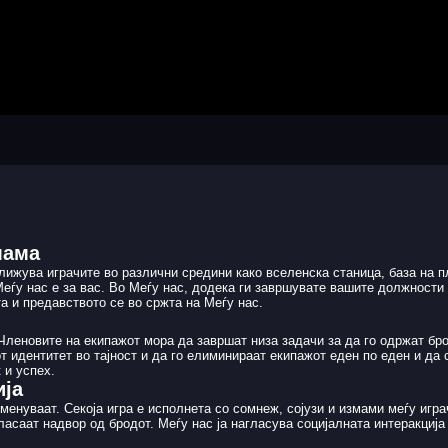
мама
ближува играчите во различни средини како вселенска станица, база на 
Меѓу нас е за вас. Во Меѓу нас, додека ги завршувате вашите должности 
а и предавството се во сржта на Меѓу нас.
 Членовите на екипажот мора да завршат низа задачи за да го одржат брод
т идентитет во тајност и да го елиминираат екипажот еден по еден и да
 и успех.
ија
 менуваат. Секоја игра е исполнета со сомнеж, сојузи и измами меѓу игр
гласаат надвор од бродот. Меѓу нас ја нагласува социјалната интеракција