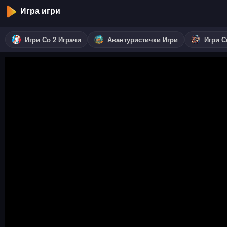
Игра игри
Игри Со 2 Играчи
Авантуристички Игри
Игри С