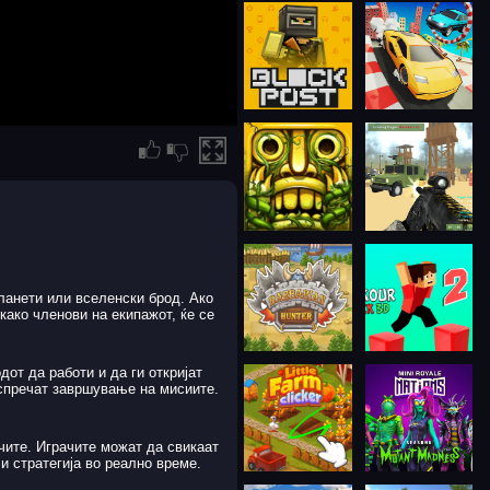
планети или вселенски брод. Ако
како членови на екипажот, ќе се
от да работи и да ги откријат
 спречат завршување на мисиите.
ачите. Играчите можат да свикаат
 и стратегија во реално време.