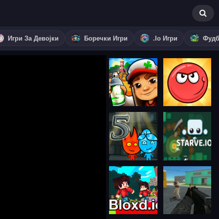
Игри За Девојки
Боречки Игри
.io Игри
Фудб