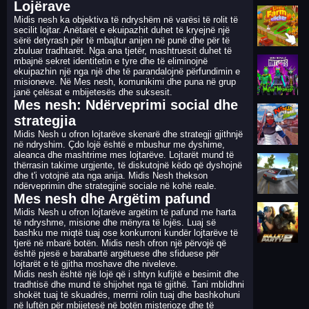
Lojërave
Midis nesh ka objektiva të ndryshëm në varësi të rolit të
secilit lojtar. Anëtarët e ekuipazhit duhet të kryejnë një
sërë detyrash për të mbajtur anijen në punë dhe për të
zbuluar tradhtarët. Nga ana tjetër, mashtruesit duhet të
mbajnë sekret identitetin e tyre dhe të eliminojnë
ekuipazhin një nga një dhe të parandalojnë përfundimin e
misioneve. Në Mes nesh, komunikimi dhe puna në grup
janë çelësat e mbijetesës dhe suksesit.
Mes nesh: Ndërveprimi social dhe
strategjia
Midis Nesh u ofron lojtarëve skenarë dhe strategji gjithnjë
në ndryshim. Çdo lojë është e mbushur me dyshime,
aleanca dhe mashtrime mes lojtarëve. Lojtarët mund të
thërrasin takime urgjente, të diskutojnë këdo që dyshojnë
dhe t'i votojnë ata nga anija. Midis Nesh thekson
ndërveprimin dhe strategjinë sociale në kohë reale.
Mes nesh dhe Argëtim pafund
Midis Nesh u ofron lojtarëve argëtim të pafund me harta
të ndryshme, misione dhe mënyra të lojës. Luaj së
bashku me miqtë tuaj ose konkurroni kundër lojtarëve të
tjerë në mbarë botën. Midis nesh ofron një përvojë që
është pjesë e barabartë argëtuese dhe sfiduese për
lojtarët e të gjitha moshave dhe niveleve.
Midis nesh është një lojë që i shtyn kufijtë e besimit dhe
tradhtisë dhe mund të shijohet nga të gjithë. Tani mblidhni
shokët tuaj të skuadrës, merrni rolin tuaj dhe bashkohuni
në luftën për mbijetesë në botën misterioze dhe të