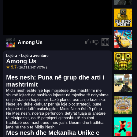
Among Us
Lojëra
>
Lojëra aventure
Among Us
★ 9.7
( 26.733.347 VOTA )
Mes nesh: Puna në grup dhe arti i
mashtrimit
Midis nesh është një lojë mbijetese dhe mashtrimi me
shumë lojtarë që bashkon lojtarët në mjedise të ndryshme
si një stacion hapësinor, bazë planeti ose anije kozmike.
Nëse jeni duke kërkuar për një lojë plot strategji, punë
ekipore dhe luftë psikologjike, Midis Nesh është për ju.
Në Mes nesh, ndërsa përfundoni detyrat tuaja si anëtarë
të ekuipazhit, do të përpiqeni gjithashtu të zbuloni
tradhtarë ose mashtrues mes jush. Besimi dhe tradhtia
janë në thelb të Midis Nesh.
Mes nesh dhe Mekanika Unike e