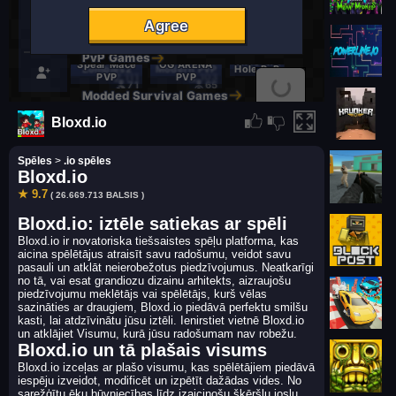
Bloxd.io
Spēles
>
.io spēles
Bloxd.io
★ 9.7
( 26.669.713 BALSIS )
Bloxd.io: iztēle satiekas ar spēli
Bloxd.io ir novatoriska tiešsaistes spēļu platforma, kas
aicina spēlētājus atraisīt savu radošumu, veidot savu
pasauli un atklāt neierobežotus piedzīvojumus. Neatkarīgi
no tā, vai esat grandiozu dizainu arhitekts, aizraujošu
piedzīvojumu meklētājs vai spēlētājs, kurš vēlas
sazināties ar draugiem, Bloxd.io piedāvā perfektu smilšu
kasti, lai atdzīvinātu jūsu iztēli. Ienirstiet vietnē Bloxd.io
un atklājiet Visumu, kurā jūsu radošumam nav robežu.
Bloxd.io un tā plašais visums
Bloxd.io izceļas ar plašo visumu, kas spēlētājiem piedāvā
iespēju izveidot, modificēt un izpētīt dažādas vides. No
sarežģītu ēku būvniecības līdz izaicinošu šķēršļu joslu