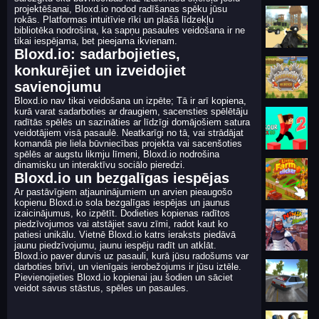
projektēšanai, Bloxd.io nodod radīšanas spēku jūsu
rokās. Platformas intuitīvie rīki un plašā līdzekļu
bibliotēka nodrošina, ka sapņu pasaules veidošana ir ne
tikai iespējama, bet pieejama ikvienam.
Bloxd.io: sadarbojieties,
konkurējiet un izveidojiet
savienojumu
Bloxd.io nav tikai veidošana un izpēte; Tā ir arī kopiena,
kurā varat sadarboties ar draugiem, sacensties spēlētāju
radītās spēlēs un sazināties ar līdzīgi domājošiem satura
veidotājiem visā pasaulē. Neatkarīgi no tā, vai strādājat
komandā pie liela būvniecības projekta vai sacenšoties
spēlēs ar augstu likmju līmeni, Bloxd.io nodrošina
dinamisku un interaktīvu sociālo pieredzi.
Bloxd.io un bezgalīgas iespējas
Ar pastāvīgiem atjauninājumiem un arvien pieaugošo
kopienu Bloxd.io sola bezgalīgas iespējas un jaunus
izaicinājumus, ko izpētīt. Dodieties kopienas radītos
piedzīvojumos vai atstājiet savu zīmi, radot kaut ko
patiesi unikālu. Vietnē Bloxd.io katrs ieraksts piedāvā
jaunu piedzīvojumu, jaunu iespēju radīt un atklāt.
Bloxd.io paver durvis uz pasauli, kurā jūsu radošums var
darboties brīvi, un vienīgais ierobežojums ir jūsu iztēle.
Pievienojieties Bloxd.io kopienai jau šodien un sāciet
veidot savus stāstus, spēles un pasaules.