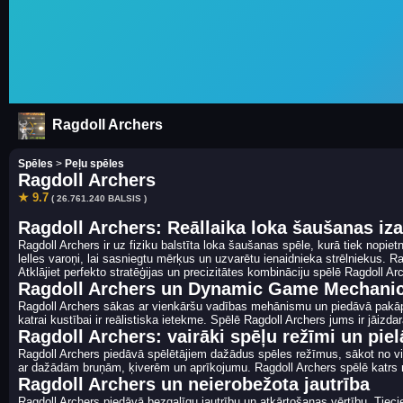
Ragdoll Archers
Spēles
>
Peļu spēles
Ragdoll Archers
★ 9.7
( 26.761.240 BALSIS )
Ragdoll Archers: Reāllaika loka šaušanas iz
Ragdoll Archers ir uz fiziku balstīta loka šaušanas spēle, kurā tiek nopiet
lelles varoņi, lai sasniegtu mērķus un uzvarētu ienaidnieka strēlniekus. R
Atklājiet perfekto stratēģijas un precizitātes kombināciju spēlē Ragdoll Ar
Ragdoll Archers un Dynamic Game Mechani
Ragdoll Archers sākas ar vienkāršu vadības mehānismu un piedāvā pakāpe
katrai kustībai ir reālistiska ietekme. Spēlē Ragdoll Archers jums ir jāizda
Ragdoll Archers: vairāki spēļu režīmi un pie
Ragdoll Archers piedāvā spēlētājiem dažādus spēles režīmus, sākot no vie
ar dažādām bruņām, ķiverēm un aprīkojumu. Ragdoll Archers spēlē katrs 
Ragdoll Archers un neierobežota jautrība
Ragdoll Archers piedāvā bezgalīgu jautrību un atkārtošanas vērtību. Tieci