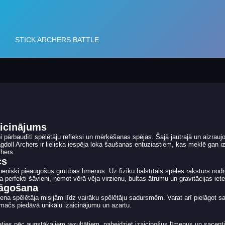
aicinājums
ni pārbaudīti spēlētāju refleksi un mērķēšanas spējas. Šajā jautrajā un aizrauj
agdoll Archers ir lieliska iespēja loka šaušanas entuziastiem, kas meklē gan iz
chers.
cs
niski pieaugošus grūtības līmeņus. Uz fiziku balstītais spēles raksturs nod
ra perfekti šāvieni, ņemot vērā vēja virzienu, bultas ātrumu un gravitācijas iet
lāgošana
na spēlētāja misijām līdz vairāku spēlētāju sadursmēm. Varat arī pielāgot sav
mačs piedāvā unikālu izaicinājumu un azartu.
eties pēc augstākajiem rezultātiem, pabeidziet izaicinošus līmeņus un sacenti