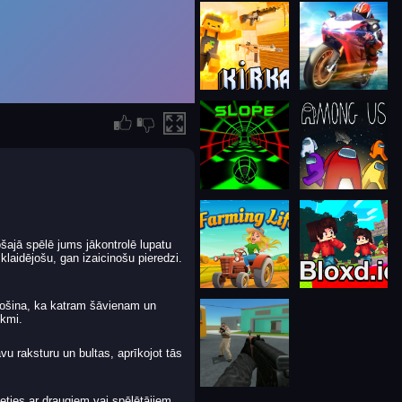
ošajā spēlē jums jākontrolē lupatu
klaidējošu, gan izaicinošu pieredzi.
rošina, ka katram šāvienam un
ekmi.
u raksturu un bultas, aprīkojot tās
eties ar draugiem vai spēlētājiem