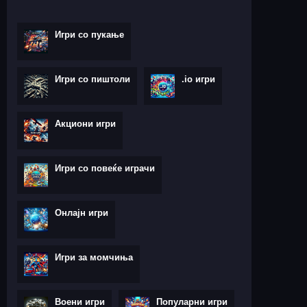
Игри со пукање
Игри со пиштоли
.io игри
Акциони игри
Игри со повеќе играчи
Онлајн игри
Игри за момчиња
Воени игри
Популарни игри