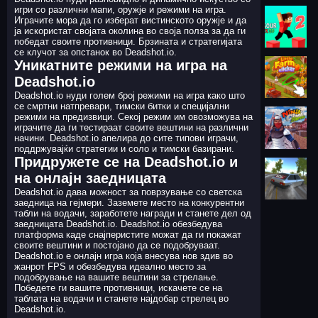
игри со различни мапи, оружје и режими на игра.
Играчите мора да го изберат вистинското оружје и да
ја искористат својата околина во своја полза за да ги
победат своите противници. Брзината и стратегијата
се клучот за опстанок во Deadshot.io.
Уникатните режими на игра на
Deadshot.io
Deadshot.io нуди голем број режими на игра како што
се смртни натпревари, тимски битки и специјални
режими на предизвици. Секој режим им овозможува на
играчите да ги тестираат своите вештини на различни
начини. Deadshot.io апелира до сите типови играчи,
поддржувајќи стратегии и соло и тимски базирани.
Придружете се на Deadshot.io и
на онлајн заедницата
Deadshot.io дава можност за поврзување со светска
заедница на гејмери. Заземете место на конкурентни
табли на водачи, заработете награди и станете дел од
заедницата Deadshot.io. Deadshot.io обезбедува
платформа каде снајперистите можат да ги покажат
своите вештини и постојано да се подобруваат.
Deadshot.io е онлајн игра која внесува нов здив во
жанрот FPS и обезбедува идеално место за
подобрување на вашите вештини за стрелање.
Победете ги вашите противници, искачете се на
таблата на водачи и станете најдобар стрелец во
Deadshot.io.