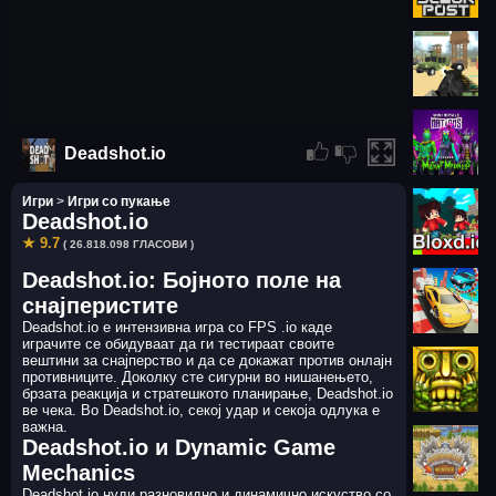
Deadshot.io
Игри
>
Игри со пукање
Deadshot.io
★ 9.7
( 26.818.098 ГЛАСОВИ )
Deadshot.io: Бојното поле на
снајперистите
Deadshot.io е интензивна игра со FPS .io каде
играчите се обидуваат да ги тестираат своите
вештини за снајперство и да се докажат против онлајн
противниците. Доколку сте сигурни во нишанењето,
брзата реакција и стратешкото планирање, Deadshot.io
ве чека. Во Deadshot.io, секој удар и секоја одлука е
важна.
Deadshot.io и Dynamic Game
Mechanics
Deadshot.io нуди разновидно и динамично искуство со