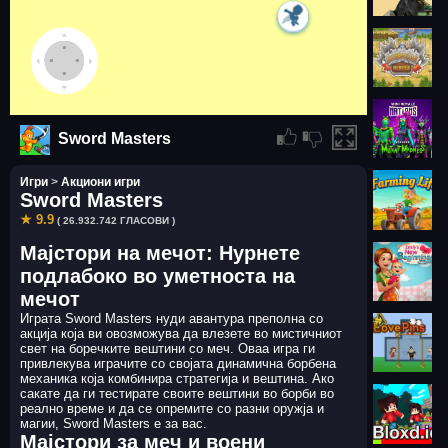
Sword Masters
Игри
>
Акциони игри
Sword Masters
★ 9.9
( 26.932.742 ГЛАСОВИ )
Мајстори на мечот: Нурнете
подлабоко во уметноста на
мечот
Играта Sword Masters нуди авантура преполна со
акција која ви овозможува да влезете во мистичниот
свет на боречките вештини со меч. Оваа игра ги
привлекува играчите со својата динамична борбена
механика која комбинира стратегија и вештина. Ако
сакате да ги тестирате своите вештини во борби во
реално време и да се опремите со разни оружја и
магии, Sword Masters е за вас.
Мајстори за меч и воени