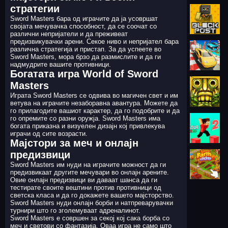
стратегии
Sword Masters бара од играчите да ја усовршат
својата мечувачка способност, да се соочат со
различни непријатели и да преживеат
предизвикувачки арени. Секое ниво и непријател бара
различна стратегија и пристап. За да успеете во
Sword Masters, мора брзо да размислите и да ги
надмудрите вашите противници.
Богатата игра World of Sword
Masters
Играта Sword Masters се одвива во магичен свет и им
ветува на играчите незаборавна авантура. Можете да
го прилагодите вашиот карактер, да го подобрите и да
го опремите со разни оружја. Sword Masters има
богата приказна и визуелен дизајн кој привлекува
играчи од сите возрасти.
Мајстори за меч и онлајн
предизвици
Sword Masters им нуди на играчите можност да ги
предизвикаат другите мечувари во онлајн арените.
Овие онлајн предизвици ви даваат шанса да ги
тестирате своите вештини против противници од
светска класа и да го докажете вашето мајсторство.
Sword Masters нуди онлајн борби и натпреварувачки
турнири што го зголемуваат адреналинот.
Sword Masters е совршен за секој кој сака борба со
меч и светови со фантазија. Оваа игра не само што