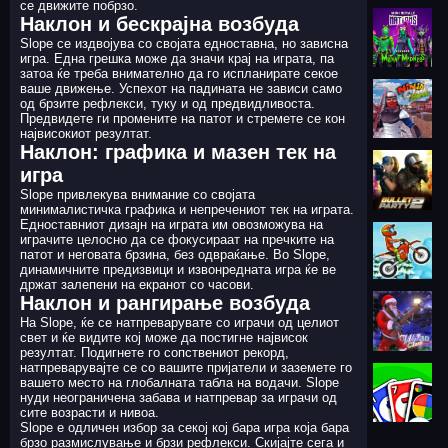
се движите побрзо.
Наклон и бескрајна возбуда
Slope се издвојува со својата едноставна, но зависна
игра. Една грешка може да значи крај на играта, па
затоа ќе треба внимателно да го испланирате секое
ваше движење. Успехот на падината не зависи само
од брзите рефлекси, туку и од предвидливоста.
Предвидете ги промените на патот и стремете се кон
највисокиот резултат.
Наклон: графика и мазен тек на
игра
Slope привлекува внимание со својата
минималистичка графика и непречениот тек на играта.
Едноставниот дизајн на играта им овозможува на
играчите целосно да се фокусираат на пречките на
патот и неговата брзина, без одвраќање. Во Slope,
динамичните предизвици и извонредната игра ќе ве
држат залепени на екранот со часови.
Наклон и рангирање возбуда
На Slope, ќе се натпреварувате со играчи од целиот
свет и ќе видите кој може да постигне највисок
резултат. Подигнете го сопствениот рекорд,
натпреварувајте се со вашите пријатели и заземете го
вашето место на глобалната табла на водачи. Slope
нуди неограничена забава и натпревар за играчи од
сите возрасти и нивоа.
Slope е одличен избор за секој кој бара игра која бара
брзо размислување и брзи рефлекси. Скијајте сега и