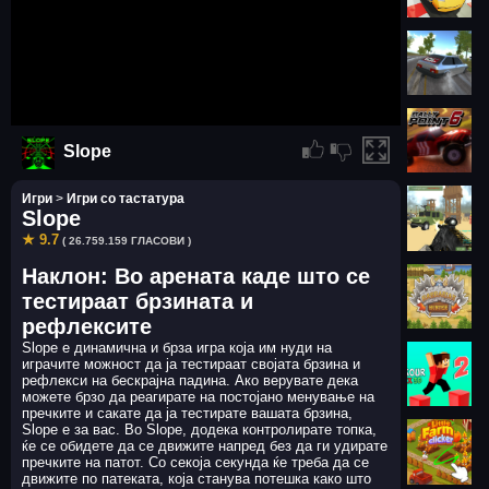
Slope
Игри
>
Игри со тастатура
Slope
★ 9.7
( 26.759.159 ГЛАСОВИ )
Наклон: Во арената каде што се
тестираат брзината и
рефлексите
Slope е динамична и брза игра која им нуди на
играчите можност да ја тестираат својата брзина и
рефлекси на бескрајна падина. Ако верувате дека
можете брзо да реагирате на постојано менување на
пречките и сакате да ја тестирате вашата брзина,
Slope е за вас. Во Slope, додека контролирате топка,
ќе се обидете да се движите напред без да ги удирате
пречките на патот. Со секоја секунда ќе треба да се
движите по патеката, која станува потешка како што