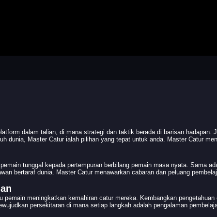
tform dalam talian, di mana strategi dan taktik berada di barisan hadapan. J
uh dunia, Master Catur ialah pilihan yang tepat untuk anda. Master Catur 
 pemain tunggal kepada pertempuran berbilang pemain masa nyata. Sama ada
awan bertaraf dunia. Master Catur menawarkan cabaran dan peluang pembela
han
tu pemain meningkatkan kemahiran catur mereka. Kembangkan pengetahuan c
 mewujudkan persekitaran di mana setiap langkah adalah pengalaman pembelaja