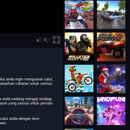
ika anda ingin menguasai catur,
menawarkan cabaran untuk semua
 anda sedang menguji strategi
jaran yang sesuai untuk pemain
atur anda dengan teori
ran.