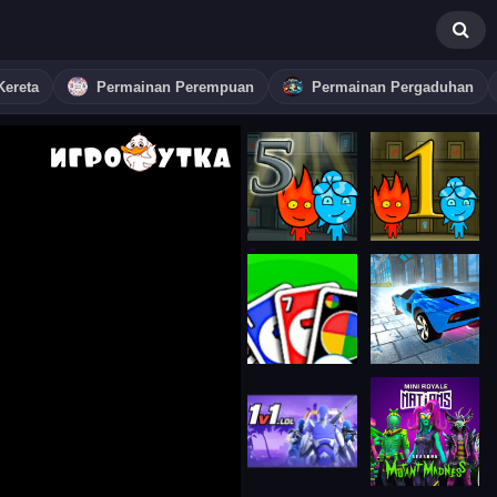
Kereta
Permainan Perempuan
Permainan Pergaduhan