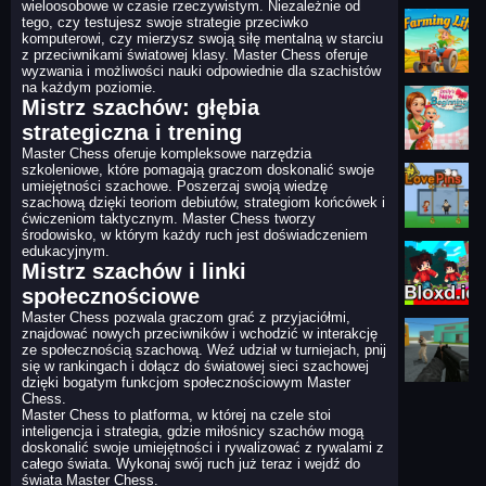
wieloosobowe w czasie rzeczywistym. Niezależnie od
tego, czy testujesz swoje strategie przeciwko
komputerowi, czy mierzysz swoją siłę mentalną w starciu
z przeciwnikami światowej klasy. Master Chess oferuje
wyzwania i możliwości nauki odpowiednie dla szachistów
na każdym poziomie.
Mistrz szachów: głębia
strategiczna i trening
Master Chess oferuje kompleksowe narzędzia
szkoleniowe, które pomagają graczom doskonalić swoje
umiejętności szachowe. Poszerzaj swoją wiedzę
szachową dzięki teoriom debiutów, strategiom końcówek i
ćwiczeniom taktycznym. Master Chess tworzy
środowisko, w którym każdy ruch jest doświadczeniem
edukacyjnym.
Mistrz szachów i linki
społecznościowe
Master Chess pozwala graczom grać z przyjaciółmi,
znajdować nowych przeciwników i wchodzić w interakcję
ze społecznością szachową. Weź udział w turniejach, pnij
się w rankingach i dołącz do światowej sieci szachowej
dzięki bogatym funkcjom społecznościowym Master
Chess.
Master Chess to platforma, w której na czele stoi
inteligencja i strategia, gdzie miłośnicy szachów mogą
doskonalić swoje umiejętności i rywalizować z rywalami z
całego świata. Wykonaj swój ruch już teraz i wejdź do
świata Master Chess.