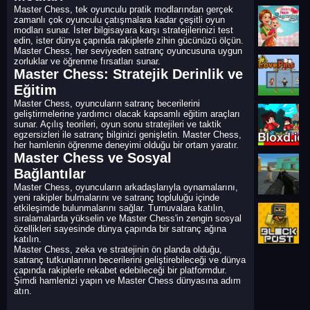
Master Chess, tek oyunculu pratik modlarından gerçek
zamanlı çok oyunculu çatışmalara kadar çeşitli oyun
modları sunar. İster bilgisayara karşı stratejilerinizi test
edin, ister dünya çapında rakiplerle zihin gücünüzü ölçün.
Master Chess, her seviyeden satranç oyuncusuna uygun
zorluklar ve öğrenme fırsatları sunar.
Master Chess: Stratejik Derinlik ve
Eğitim
Master Chess, oyuncuların satranç becerilerini
geliştirmelerine yardımcı olacak kapsamlı eğitim araçları
sunar. Açılış teorileri, oyun sonu stratejileri ve taktik
egzersizleri ile satranç bilginizi genişletin. Master Chess,
her hamlenin öğrenme deneyimi olduğu bir ortam yaratır.
Master Chess ve Sosyal
Bağlantılar
Master Chess, oyuncuların arkadaşlarıyla oynamalarını,
yeni rakipler bulmalarını ve satranç topluluğu içinde
etkileşimde bulunmalarını sağlar. Turnuvalara katılın,
sıralamalarda yükselin ve Master Chess'in zengin sosyal
özellikleri sayesinde dünya çapında bir satranç ağına
katılın.
Master Chess, zeka ve stratejinin ön planda olduğu,
satranç tutkunlarının becerilerini geliştirebileceği ve dünya
çapında rakiplerle rekabet edebileceği bir platformdur.
Şimdi hamlenizi yapın ve Master Chess dünyasına adım
atın.