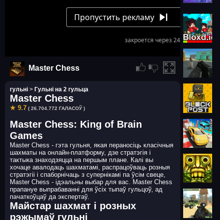
Master Chess
гульні
>
Гульні на 2 гульца
Master Chess
★ 9.7
( 26.704.772 ГАЛАСОЎ )
Master Chess: King of Brain
Games
Master Chess - гэта гульня, якая пераносіць класічныя
шахматы на онлайн-платформу, дзе стратэгія і
тактыка знаходзяцца на першым плане. Калі вы
хочаце авалодаць шахматамі, распрацоўваць розныя
стратэгіі і спаборнічаць з супернікамі па ўсім свеце,
Master Chess - ідэальны выбар для вас. Master Chess
прапануе выпрабаванні для ўсіх тыпаў гульцоў, ад
пачаткоўцаў да экспертаў.
Майстар шахмат і розных
рэжымаў гульні