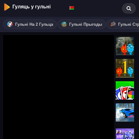
Гуляць у гульні
Гульні На 2 Гульца
Гульні Прыгоды
Гульні Ст