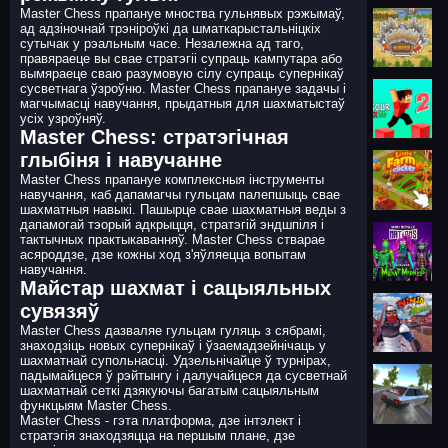
Master Chess прапануе мноства гульнявых рэжымаў,
ад адзіночнай трэніроўкі да шматкарыстальніцкіх
сутычак у рэальным часе. Незалежна ад таго,
правяраеце вы свае стратэгіі супраць кампутара або
вымяраеце сваю разумовую сілу супраць супернікаў
сусветнага ўзроўню. Master Chess прапануе задачы і
магчымасці навучання, прыдатныя для шахматыстаў
усіх узроўняў.
Master Chess: стратэгічная
глыбіня і навучанне
Master Chess прапануе комплексныя інструменты
навучання, каб дапамагчы гульцам палепшыць свае
шахматныя навыкі. Пашырце свае шахматныя веды з
дапамогай тэорый адкрыцця, стратэгій эндшпіля і
тактычных практыкаванняў. Master Chess стварае
асяроддзе, дзе кожны ход з'яўляецца вопытам
навучання.
Майстар шахмат і сацыяльных
сувязяў
Master Chess дазваляе гульцам гуляць з сябрамі,
знаходзіць новых супернікаў і ўзаемадзейнічаць у
шахматнай супольнасці. Удзельнічайце ў турнірах,
падымайцеся ў рэйтынгу і далучайцеся да сусветнай
шахматнай сеткі дзякуючы багатым сацыяльным
функцыям Master Chess.
Master Chess - гэта платформа, дзе інтэлект і
стратэгія знаходзяцца на першым плане, дзе