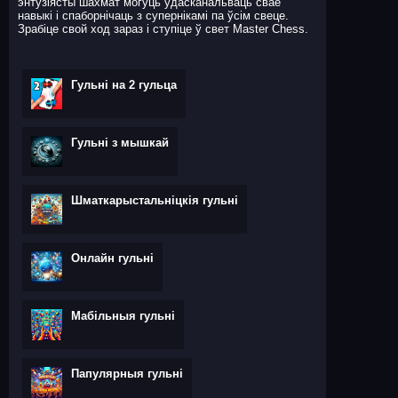
энтузіясты шахмат могуць удасканальваць свае
навыкі і спаборнічаць з супернікамі па ўсім свеце.
Зрабіце свой ход зараз і ступіце ў свет Master Chess.
Гульні на 2 гульца
Гульні з мышкай
Шматкарыстальніцкія гульні
Онлайн гульні
Мабільныя гульні
Папулярныя гульні