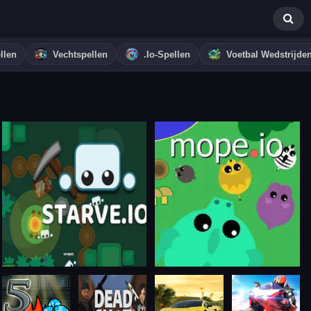
llen
Vechtspellen
.io-Spellen
Voetbal Wedstrijde