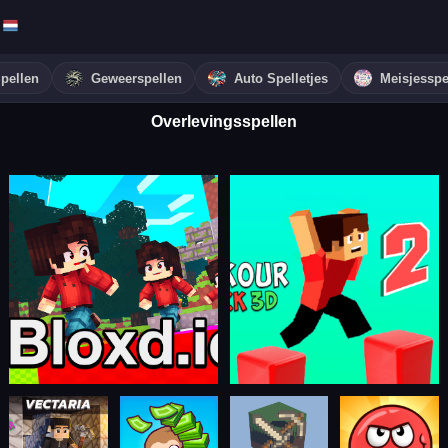
Spellen
Geweerspellen
Auto Spelletjes
Meisjesspe
Overlevingsspellen