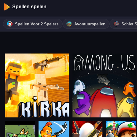
Spellen spelen
Spellen Voor 2 Spelers
Avontuurspellen
Schiet 